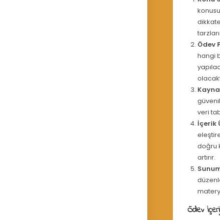
konusun
dikkate
tarzlar
Ödev 
hangi b
yapılac
olacakt
Kaynak
güvenil
veri ta
İçerik 
eleştir
doğru k
artırır.
Sunum
düzenle
materya
Ödev İçeri