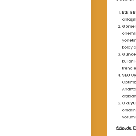
Etkili 
anlaşıl
Görsell
önemli 
yönetim
kolaylaş
Güncel
kullanı
trendler
SEO Uy
Optimi
Anahtar
açıkla
Okuyuc
onların
yorumla
Ödevde Ele