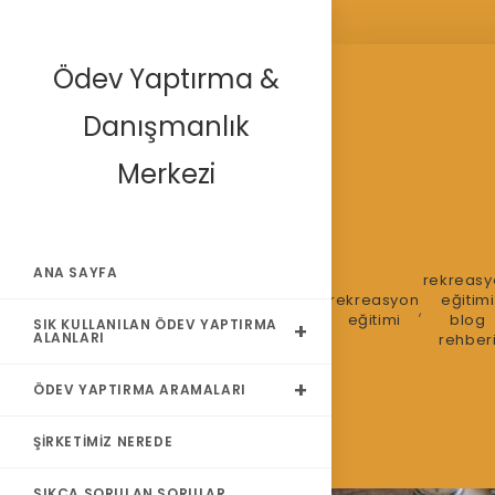
Skip
Ödev Yaptırma &
to
content
Danışmanlık
Merkezi
ANA SAYFA
eğlence
eğlence
eğlence
rekreasy
e
yönetimi
yönetimi
yönetimi
rekreasyon
rekreasyon
eğitimi
,
,
,
,
,
,
i
blog
blog
blog
blogu
eğitimi
blog
SIK KULLANILAN ÖDEV YAPTIRMA
ALANLARI
rehberi
stratejileri
yazma
rehber
ÖDEV YAPTIRMA ARAMALARI
ŞIRKETIMIZ NEREDE
SIKÇA SORULAN SORULAR