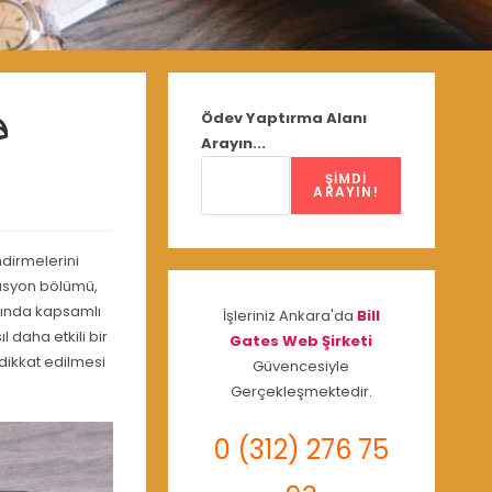
a
Ödev Yaptırma Alanı
Arayın...
ŞIMDI
ARAYIN!
ndirmelerini
reasyon bölümü,
arında kapsamlı
İşleriniz Ankara'da
Bill
 daha etkili bir
Gates Web Şirketi
 dikkat edilmesi
Güvencesiyle
Gerçekleşmektedir.
0 (312) 276 75