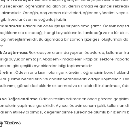
u seçerken, öğrencinin ilgi alanları, dersin amacı ve güncel rekreas
 alınmalıdır. Örneğin, boş zaman aktiviteleri, eğlence yönetimi veya s
ı gibi konular üzerine yoğunlaşılabilir.
Planlaması:
Başarılı bir ödev için iyi bir planlama şarttır. Ödevin kaps
aşlıkların ele alınacağı, hangi kaynakların kullanılacağı ve ne tür bir
ağı netleştirilmelidir. Bu aşamada bir zaman çizelgesi oluşturmak da 
ır.
 Araştırması:
Rekreasyon alanında yapılan ödevlerde, kullanılan ka
irliği büyük önem taşır. Akademik makaleler, kitaplar, sektörel raporla
banları gibi çeşitli kaynaklardan bilgi toplanmalıdır.
Üretimi:
Ödevin ana kısmı olan içerik üretimi, öğrencinin konu hakkındak
el düşünme becerilerini ve analitik yeteneklerini ortaya koymalıdır. Tek
ullanımı, görsel desteklerin eklenmesi ve akıcı bir dil kullanılması, öde
 ve Değerlendirme:
Ödevin teslim edilmeden önce gözden geçirilme
melerin yapılması gereklidir. Ayrıca, ödevin sunum şekli, kullanılan di
llerin etkileyici olması, değerlendirme sürecinde olumlu bir izlenim b
ği Planlama