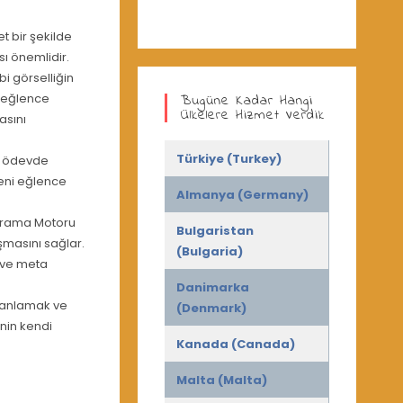
et bir şekilde
sı önemlidir.
bi görselliğin
i, eğlence
Bugüne Kadar Hangi
Ülkelere Hizmet Verdik
asını
Türkiye (Turkey)
e, ödevde
 Yeni eğlence
Almanya (Germany)
(Arama Motoru
Bulgaristan
şmasını sağlar.
(Bulgaria)
i ve meta
Danimarka
 anlamak ve
(Denmark)
inin kendi
Kanada (Canada)
Malta (Malta)