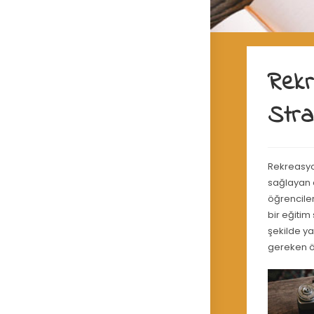
Rek
Strat
Rekreasyon
sağlayan a
öğrenciler
bir eğitim
şekilde ya
gereken ö