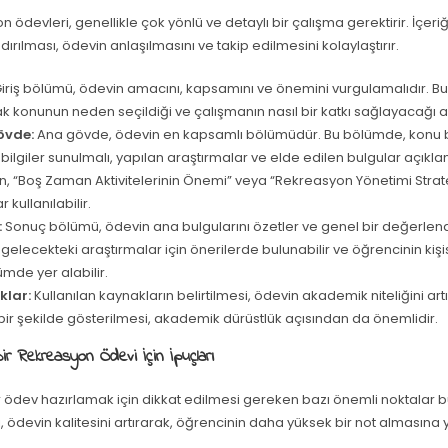
 ödevleri, genellikle çok yönlü ve detaylı bir çalışma gerektirir. İçer
dırılması, ödevin anlaşılmasını ve takip edilmesini kolaylaştırır.
iriş bölümü, ödevin amacını, kapsamını ve önemini vurgulamalıdır. B
k konunun neden seçildiği ve çalışmanın nasıl bir katkı sağlayacağı a
övde:
Ana gövde, ödevin en kapsamlı bölümüdür. Bu bölümde, konu ba
 bilgiler sunulmalı, yapılan araştırmalar ve elde edilen bulgular açıkla
, “Boş Zaman Aktivitelerinin Önemi” veya “Rekreasyon Yönetimi Stratej
r kullanılabilir.
:
Sonuç bölümü, ödevin ana bulgularını özetler ve genel bir değerlen
 gelecekteki araştırmalar için önerilerde bulunabilir ve öğrencinin kişi
mde yer alabilir.
klar:
Kullanılan kaynakların belirtilmesi, ödevin akademik niteliğini artı
ir şekilde gösterilmesi, akademik dürüstlük açısından da önemlidir.
ir Rekreasyon Ödevi İçin İpuçları
ir ödev hazırlamak için dikkat edilmesi gereken bazı önemli noktalar 
ı, ödevin kalitesini artırarak, öğrencinin daha yüksek bir not almasına