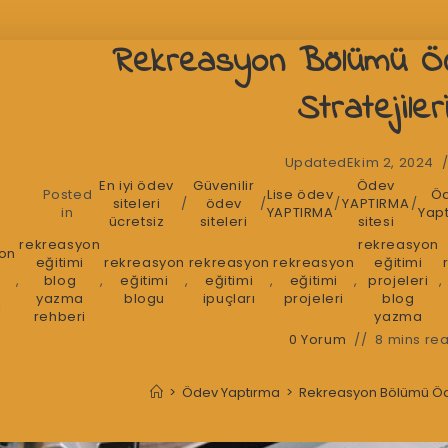
Rekreasyon Bölümü Ö
Stratejiler
Updated
Ekim 2, 2024
En iyi ödev
Güvenilir
Ödev
Posted
Lise ödev
Ö
siteleri
/
ödev
/
/
YAPTIRMA
/
in
YAPTIRMA
Yap
ücretsiz
siteleri
sitesi
rekreasyon
rekreasyon
on
eğitimi
rekreasyon
rekreasyon
rekreasyon
eğitimi
,
blog
,
eğitimi
,
eğitimi
,
eğitimi
,
projeleri
,
yazma
blogu
ipuçları
projeleri
blog
i
rehberi
yazma
0 Yorum
8 mins re
>
Ödev Yaptırma
>
Rekreasyon Bölümü Öde