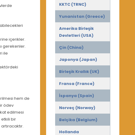
KKTC (TRNC)
vlerde
Yunanistan (Greece)
abilecekleri
Amerika Birleşik
Devletleri (USA)
ne içerikler.
ı gerekenler.
Çin (China)
i ile
Japonya (Japan)
sektördeki
Birleşik Krallık (UK)
Fransa (France)
İspanya (Spain)
tirilmesi hem de
bir ödev
Norveç (Norway)
kkat edilmesi
tkili bir
Belçika (Belgium)
artıracaktır.
Hollanda