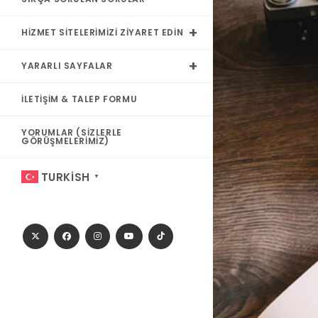
HIZMET SITELERIMIZI ZIYARET EDIN
YARARLI SAYFALAR
İLETIŞIM & TALEP FORMU
YORUMLAR (SIZLERLE
GÖRÜŞMELERIMIZ)
TURKISH
▼