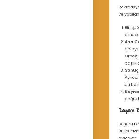
Rekreasyon
ve yapılan
Giriş:
G
alınaca
Ana G
detaylı
Örneğin
başlıkla
Sonuç
Ayrıca,
bu bölü
Kayna
doğru b
Başarılı B
Başarılı b
Bu ipuçlar
olacaktır.