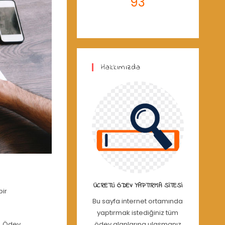
93
Hakkımızda
ÜCRETLI ÖDEV YAPTIRMA SITESI
bir
Bu sayfa internet ortamında
yaptırmak istediğiniz tüm
r. Ödev
ödev alanlarına ulaşmanız