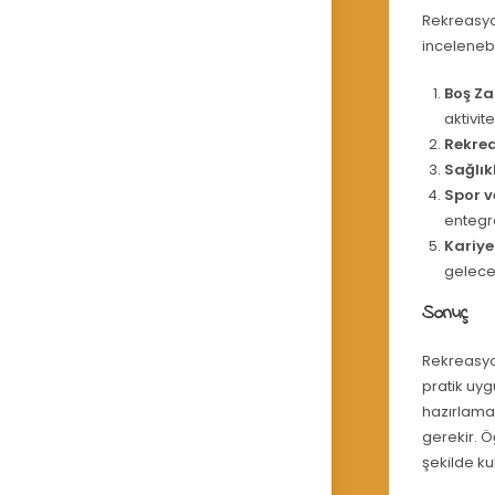
Rekreasyo
inceleneb
Boş Za
aktivit
Rekrea
Sağlık
Spor v
entegr
Kariye
gelece
Sonuç
Rekreasyon
pratik uyg
hazırlamak
gerekir. Ö
şekilde ku