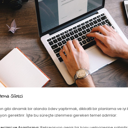
ırma Süreci
 gibi dinamik bir alanda ödev yaptırmak, dikkatli bir planlama ve iyi 
on gerektirir. İşte bu süreçte izlenmesi gereken temel adımlar:
eçimi ve Araştırma:
Rekreasyon geniş bir konu yelpazesine sahipti