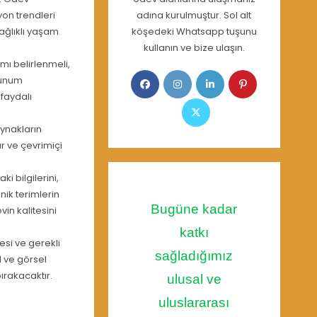
yon trendleri
adına kurulmuştur. Sol alt
ağlıklı yaşam
köşedeki Whatsapp tuşunu
kullanın ve bize ulaşın.
amı belirlenmeli,
Opens
Opens
Opens
Opens
 sunum
in
in
in
in
faydalı
Opens
a
a
a
a
in
ynakların
new
new
new
new
a
r ve çevrimiçi
tab
tab
tab
tab
new
tab
i bilgilerini,
nik terimlerin
Bugüne kadar
vin kalitesini
katkı
si ve gerekli
sağladığımız
l ve görsel
ırakacaktır.
ulusal ve
uluslararası