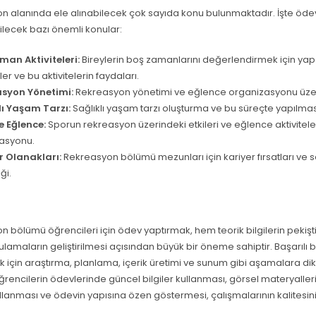
n alanında ele alınabilecek çok sayıda konu bulunmaktadır. İşte öde
ilecek bazı önemli konular:
man Aktiviteleri:
Bireylerin boş zamanlarını değerlendirmek için yap
eler ve bu aktivitelerin faydaları.
syon Yönetimi:
Rekreasyon yönetimi ve eğlence organizasyonu üzeri
lı Yaşam Tarzı:
Sağlıklı yaşam tarzı oluşturma ve bu süreçte yapılmas
e Eğlence:
Sporun rekreasyon üzerindeki etkileri ve eğlence aktiviteler
asyonu.
r Olanakları:
Rekreasyon bölümü mezunları için kariyer fırsatları ve 
ği.
 bölümü öğrencileri için ödev yaptırmak, hem teorik bilgilerin pekiş
ulamaların geliştirilmesi açısından büyük bir öneme sahiptir. Başarılı 
 için araştırma, planlama, içerik üretimi ve sunum gibi aşamalara di
ğrencilerin ödevlerinde güncel bilgiler kullanması, görsel materyalleri e
llanması ve ödevin yapısına özen göstermesi, çalışmalarının kalitesini 