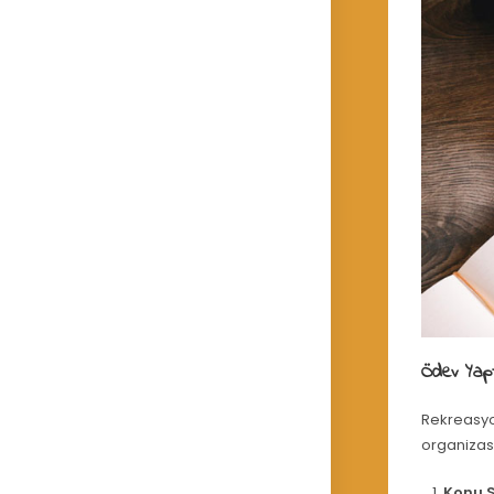
Ödev Yapt
Rekreasyon
organizasy
Konu S