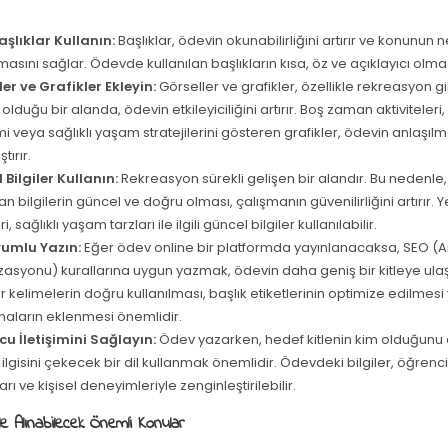
Başlıklar Kullanın:
Başlıklar, ödevin okunabilirliğini artırır ve konunun n
masını sağlar. Ödevde kullanılan başlıkların kısa, öz ve açıklayıcı olma
er ve Grafikler Ekleyin:
Görseller ve grafikler, özellikle rekreasyon gi
olduğu bir alanda, ödevin etkileyiciliğini artırır. Boş zaman aktiviteler
i veya sağlıklı yaşam stratejilerini gösteren grafikler, ödevin anlaşılm
tırır.
 Bilgiler Kullanın:
Rekreasyon sürekli gelişen bir alandır. Bu nedenl
lan bilgilerin güncel ve doğru olması, çalışmanın güvenilirliğini artırır.
i, sağlıklı yaşam tarzları ile ilgili güncel bilgiler kullanılabilir.
umlu Yazın:
Eğer ödev online bir platformda yayınlanacaksa, SEO 
zasyonu) kurallarına uygun yazmak, ödevin daha geniş bir kitleye ula
 kelimelerin doğru kullanılması, başlık etiketlerinin optimize edilmes
maların eklenmesi önemlidir.
u İletişimini Sağlayın:
Ödev yazarken, hedef kitlenin kim olduğunu
 ilgisini çekecek bir dil kullanmak önemlidir. Ödevdeki bilgiler, öğrenc
rı ve kişisel deneyimleriyle zenginleştirilebilir.
 Alınabilecek Önemli Konular