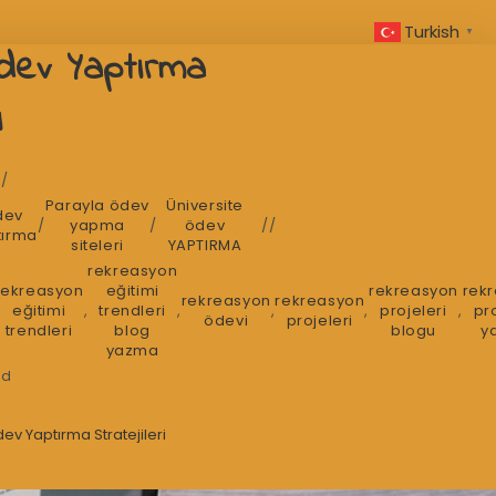
Turkish
▼
dev Yaptırma
i
Parayla ödev
Üniversite
dev
/
yapma
/
ödev
tırma
siteleri
YAPTIRMA
rekreasyon
rekreasyon
eğitimi
rekreasyon
rek
rekreasyon
rekreasyon
eğitimi
,
trendleri
,
,
,
projeleri
,
pr
ödevi
projeleri
trendleri
blog
blogu
y
yazma
ad
v Yaptırma Stratejileri