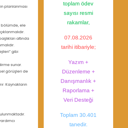
toplam ödev
iğin planlanması
sayısı resmi
rakamlar,
u bölümde, ele
çıklanmalıdır.
07.08.2026
şlıkları altında
nmalıdır.
tarihi itibariyle;
ileri” gibi
Yazım +
dirme sunar.
sel görüşleri de
Düzenleme +
Danışmanlık +
rır. Kaynakların
Raporlama +
Veri Desteği
bulunmaktadır.
Toplam 30.401
 yardımcı
tanedir.