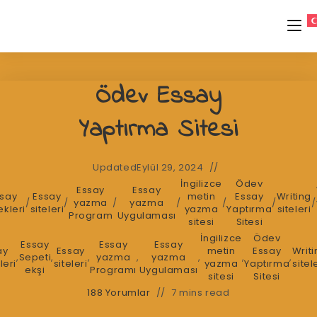
Skip
to
content
Ödev Essay
Yaptırma Sitesi
Updated
Eylül 29, 2024
İngilizce
Ödev
Essay
Essay
ssay
Essay
metin
Essay
Writing
/
/
yazma
/
yazma
/
/
/
/
ekleri
siteleri
yazma
Yaptırma
siteleri
Program
Uygulaması
sitesi
Sitesi
İngilizce
Ödev
Essay
Essay
Essay
ay
Essay
metin
Essay
Writi
,
Sepeti
,
,
yazma
,
yazma
,
,
,
leri
siteleri
yazma
Yaptırma
sitel
ekşi
Programı
Uygulaması
sitesi
Sitesi
188 Yorumlar
7 mins read