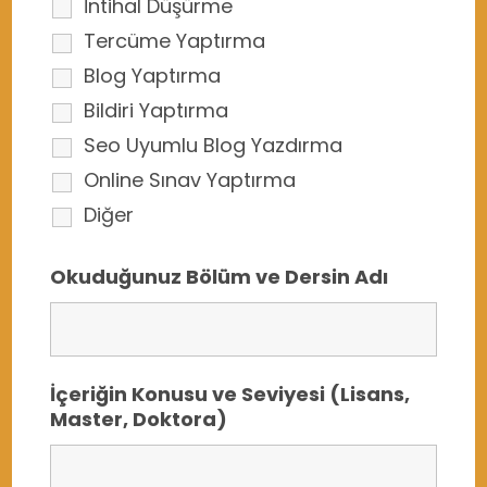
İntihal Düşürme
Tercüme Yaptırma
Blog Yaptırma
Bildiri Yaptırma
Seo Uyumlu Blog Yazdırma
Online Sınav Yaptırma
Diğer
Okuduğunuz Bölüm ve Dersin Adı
İçeriğin Konusu ve Seviyesi (Lisans,
Master, Doktora)