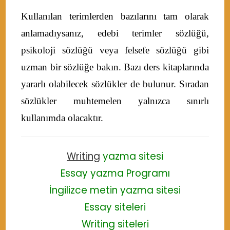
Kullanılan terimlerden bazılarını tam olarak
anlamadıysanız, edebi terimler sözlüğü,
psikoloji sözlüğü veya felsefe sözlüğü gibi
uzman bir sözlüğe bakın. Bazı ders kitaplarında
yararlı olabilecek sözlükler de bulunur. Sıradan
sözlükler muhtemelen yalnızca sınırlı
kullanımda olacaktır.
Writing
yazma sitesi
Essay yazma Programı
İngilizce metin yazma sitesi
Essay siteleri
Writing siteleri