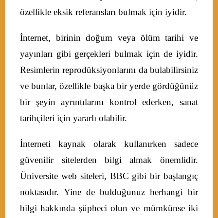
özellikle eksik referansları bulmak için iyidir.
İnternet, birinin doğum veya ölüm tarihi ve
yayınları gibi gerçekleri bulmak için de iyidir.
Resimlerin reprodüksiyonlarını da bulabilirsiniz
ve bunlar, özellikle başka bir yerde gördüğünüz
bir şeyin ayrıntılarını kontrol ederken, sanat
tarihçileri için yararlı olabilir.
İnterneti kaynak olarak kullanırken sadece
güvenilir sitelerden bilgi almak önemlidir.
Üniversite web siteleri, BBC gibi bir başlangıç
noktasıdır. Yine de bulduğunuz herhangi bir
bilgi hakkında şüpheci olun ve mümkünse iki