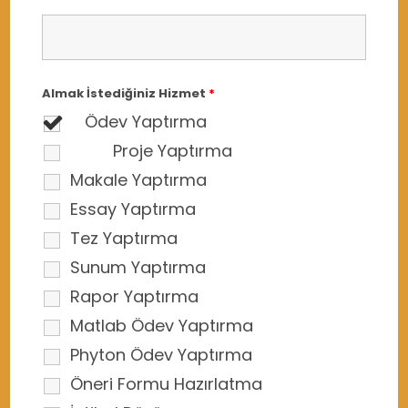
Almak İstediğiniz Hizmet
*
Ödev Yaptırma
Proje Yaptırma
Makale Yaptırma
Essay Yaptırma
Tez Yaptırma
Sunum Yaptırma
Rapor Yaptırma
Matlab Ödev Yaptırma
Phyton Ödev Yaptırma
Öneri Formu Hazırlatma