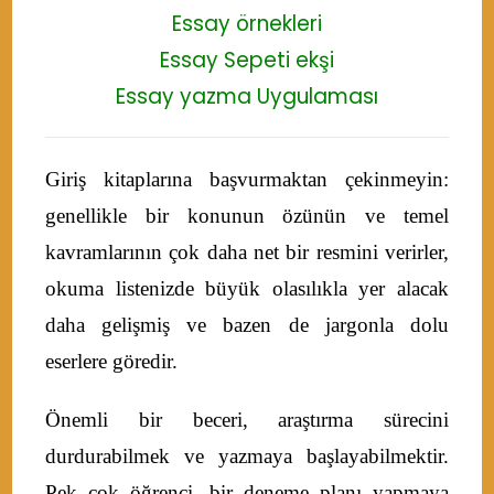
Essay örnekleri
Essay Sepeti ekşi
Essay yazma Uygulaması
Giriş kitaplarına başvurmaktan çekinmeyin:
genellikle bir konunun özünün ve temel
kavramlarının çok daha net bir resmini verirler,
okuma listenizde büyük olasılıkla yer alacak
daha gelişmiş ve bazen de jargonla dolu
eserlere göredir.
Önemli bir beceri, araştırma sürecini
durdurabilmek ve yazmaya başlayabilmektir.
Pek çok öğrenci, bir deneme planı yapmaya