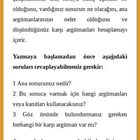
olduğunu, vardığınız sonucun ne olacağını, ana
argümanlarınızın neler olduğunu ve
düşündüğünüz karşı argümanları hesaplamayı
içerir.
Yazmaya başlamadan önce aşağıdaki
soruları cevaplayabilmeniz gerekir:
1 Ana sonucunuz nedir?
2 Bu sonuca varmak için hangi argümanları
veya kanıtları kullanacaksınız?
3 Göz önünde bulundurmanız gereken
herhangi bir karşı argüman var mı?