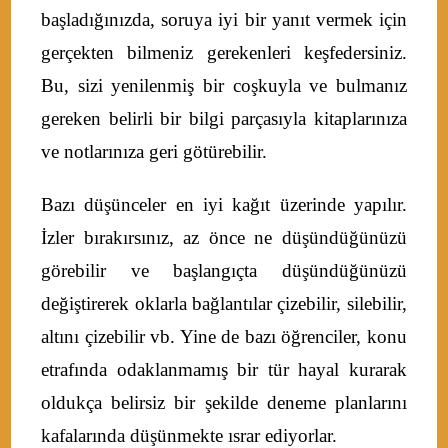
başladığınızda, soruya iyi bir yanıt vermek için
gerçekten bilmeniz gerekenleri keşfedersiniz.
Bu, sizi yenilenmiş bir coşkuyla ve bulmanız
gereken belirli bir bilgi parçasıyla kitaplarınıza
ve notlarınıza geri götürebilir.
Bazı düşünceler en iyi kağıt üzerinde yapılır.
İzler bırakırsınız, az önce ne düşündüğünüzü
görebilir ve başlangıçta düşündüğünüzü
değiştirerek oklarla bağlantılar çizebilir, silebilir,
altını çizebilir vb. Yine de bazı öğrenciler, konu
etrafında odaklanmamış bir tür hayal kurarak
oldukça belirsiz bir şekilde deneme planlarını
kafalarında düşünmekte ısrar ediyorlar.