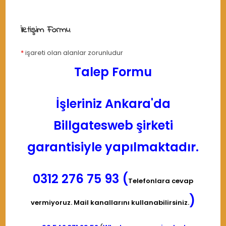
İletişim Formu
*
işareti olan alanlar zorunludur
Talep Formu
İşleriniz Ankara'da
Billgatesweb şirketi
garantisiyle yapılmaktadır.
0312 276 75 93 (
Telefonlara cevap
)
vermiyoruz. Mail kanallarını kullanabilirsiniz.