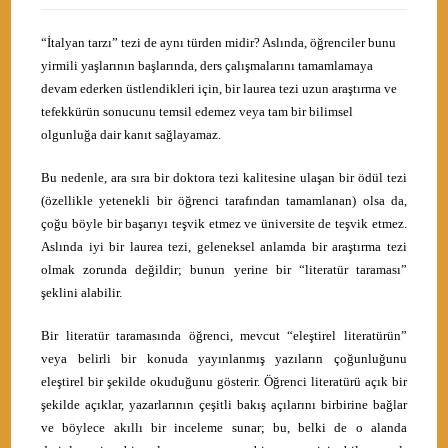
“İtalyan tarzı” tezi de aynı türden midir? Aslında, öğrenciler bunu
yirmili yaşlarının başlarında, ders çalışmalarını tamamlamaya
devam ederken üstlendikleri için, bir laurea tezi uzun araştırma ve
tefekkürün sonucunu temsil edemez veya tam bir bilimsel
olgunluğa dair kanıt sağlayamaz.
Bu nedenle, ara sıra bir doktora tezi kalitesine ulaşan bir ödül tezi
(özellikle yetenekli bir öğrenci tarafından tamamlanan) olsa da,
çoğu böyle bir başarıyı teşvik etmez ve üniversite de teşvik etmez.
Aslında iyi bir laurea tezi, geleneksel anlamda bir araştırma tezi
olmak zorunda değildir; bunun yerine bir “literatür taraması”
şeklini alabilir.
Bir literatür taramasında öğrenci, mevcut “eleştirel literatürün”
veya belirli bir konuda yayınlanmış yazıların çoğunluğunu
eleştirel bir şekilde okuduğunu gösterir. Öğrenci literatürü açık bir
şekilde açıklar, yazarlarının çeşitli bakış açılarını birbirine bağlar
ve böylece akıllı bir inceleme sunar; bu, belki de o alanda