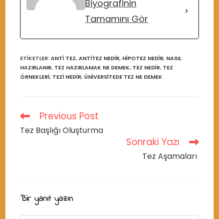
Biyografinin
Tamamını Gör
ETIKETLER
:
ANTI TEZ
,
ANTITEZ NEDIR
,
HIPOTEZ NEDIR
,
NASIL
HAZIRLANIR
,
TEZ HAZIRLAMAK NE DEMEK
,
TEZ NEDIR
,
TEZ
ÖRNEKLERI
,
TEZI NEDIR
,
ÜNIVERSITEDE TEZ NE DEMEK
Previous Post
Read
more
Tez Başlığı Oluşturma
articles
Sonraki Yazı
Tez Aşamaları
Bir yanıt yazın