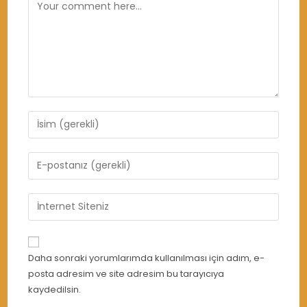
Comment
Enter
your
name
Enter
or
your
username
email
Enter
to
address
your
comment
to
website
comment
URL
Daha sonraki yorumlarımda kullanılması için adım, e-
(optional)
posta adresim ve site adresim bu tarayıcıya
kaydedilsin.