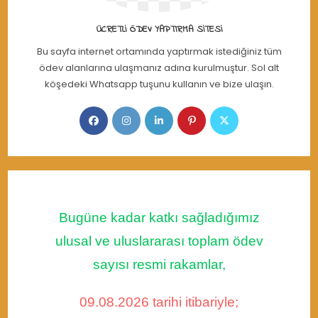
ÜCRETLI ÖDEV YAPTIRMA SITESI
Bu sayfa internet ortamında yaptırmak istediğiniz tüm
ödev alanlarına ulaşmanız adına kurulmuştur. Sol alt
köşedeki Whatsapp tuşunu kullanın ve bize ulaşın.
Opens
Opens
Opens
Opens
Opens
in
in
in
in
in
a
a
a
a
a
new
new
new
new
new
tab
tab
tab
tab
tab
Bugüne kadar katkı sağladığımız
ulusal ve uluslararası toplam ödev
sayısı resmi rakamlar,
09.08.2026 tarihi itibariyle;