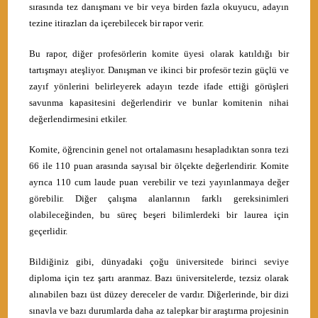
sırasında tez danışmanı ve bir veya birden fazla okuyucu, adayın
tezine itirazları da içerebilecek bir rapor verir.
Bu rapor, diğer profesörlerin komite üyesi olarak katıldığı bir
tartışmayı ateşliyor. Danışman ve ikinci bir profesör tezin güçlü ve
zayıf yönlerini belirleyerek adayın tezde ifade ettiği görüşleri
savunma kapasitesini değerlendirir ve bunlar komitenin nihai
değerlendirmesini etkiler.
Komite, öğrencinin genel not ortalamasını hesapladıktan sonra tezi
66 ile 110 puan arasında sayısal bir ölçekte değerlendirir. Komite
ayrıca 110 cum laude puan verebilir ve tezi yayınlanmaya değer
görebilir. Diğer çalışma alanlarının farklı gereksinimleri
olabileceğinden, bu süreç beşeri bilimlerdeki bir laurea için
geçerlidir.
Bildiğiniz gibi, dünyadaki çoğu üniversitede birinci seviye
diploma için tez şartı aranmaz. Bazı üniversitelerde, tezsiz olarak
alınabilen bazı üst düzey dereceler de vardır. Diğerlerinde, bir dizi
sınavla ve bazı durumlarda daha az talepkar bir araştırma projesinin