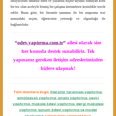
okuyucuları rahatsız eden ve yazarına hiçbir faydası olmayan kötü
bir tez olan aceleyle bitmiş bir çalışma üretmekten kesinlikle tercih
edilir.
Buna göre, bir literatür taraması ile bir araştırma tezi
arasındaki seçim, öğrencinin yeteneği ve olgunluğu ile
bağlantılıdır.
“
odev.yaptırma.com.tr
“
ailesi olarak size
her konuda destek sunabiliriz. Tek
yapmanız gereken iletişim adreslerimizden
bizlere ulaşmak!
Tüm alanlara özgü,
literatür taraması yaptırma,
simülasyon yaptırma, analiz yaptırma, çeviri
yaptırma, makale ödevi yaptırma, dergi makalesi
yaptırma, sunum ödevi yaptırma ve model
oluşturma
çalışmaları yapmaktayız.