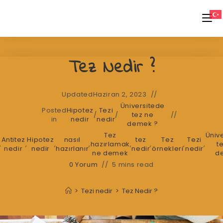
Skip
to
content
Tez Nedir ?
Updated
Haziran 2, 2023
Üniversitede
Posted
Hipotez
Tezi
/
/
tez ne
in
nedir
nedir
demek ?
Tez
Üniv
Antitez
Hipotez
nasıl
tez
Tez
Tezi
,
,
,
,
hazırlamak
,
,
,
,
t
nedir
nedir
hazırlanır
nedir
örnekleri
nedir
ne demek
d
0 Yorum
5 mins read
>
Tezi nedir
>
Tez Nedir ?