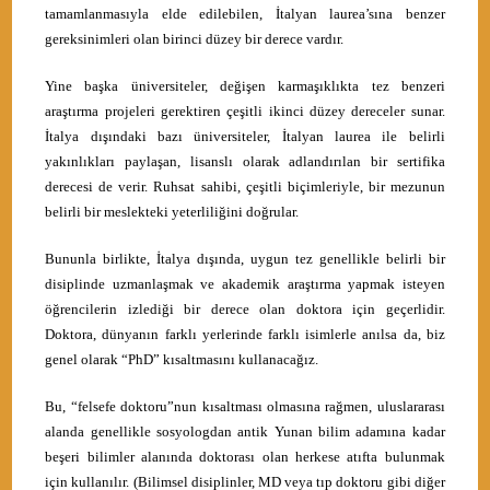
tamamlanmasıyla elde edilebilen, İtalyan laurea’sına benzer
gereksinimleri olan birinci düzey bir derece vardır.
Yine başka üniversiteler, değişen karmaşıklıkta tez benzeri
araştırma projeleri gerektiren çeşitli ikinci düzey dereceler sunar.
İtalya dışındaki bazı üniversiteler, İtalyan laurea ile belirli
yakınlıkları paylaşan, lisanslı olarak adlandırılan bir sertifika
derecesi de verir. Ruhsat sahibi, çeşitli biçimleriyle, bir mezunun
belirli bir meslekteki yeterliliğini doğrular.
Bununla birlikte, İtalya dışında, uygun tez genellikle belirli bir
disiplinde uzmanlaşmak ve akademik araştırma yapmak isteyen
öğrencilerin izlediği bir derece olan doktora için geçerlidir.
Doktora, dünyanın farklı yerlerinde farklı isimlerle anılsa da, biz
genel olarak “PhD” kısaltmasını kullanacağız.
Bu, “felsefe doktoru”nun kısaltması olmasına rağmen, uluslararası
alanda genellikle sosyologdan antik Yunan bilim adamına kadar
beşeri bilimler alanında doktorası olan herkese atıfta bulunmak
için kullanılır. (Bilimsel disiplinler, MD veya tıp doktoru gibi diğer