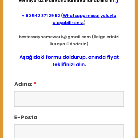
vermiyoruz. Mail kanallarını kullanabilirsiniz.
+ 90
542 371 29 52
(
Whatsapp mesaj yoluyla
ulaşabilirsiniz.
)
bestessayhomework@gmail.com
(Belgelerinizi
Buraya Gönderin)
Aşağıdaki formu doldurup, anında fiyat
teklifinizi alın.
Adınız
*
E-Posta