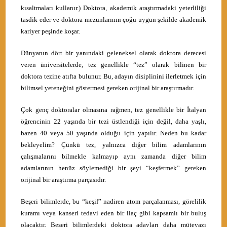
kısaltmaları kullanır.) Doktora, akademik araştırmadaki yeterliliği
tasdik eder ve doktora mezunlarının çoğu uygun şekilde akademik
kariyer peşinde koşar.
Dünyanın dört bir yanındaki geleneksel olarak doktora derecesi
veren üniversitelerde, tez genellikle “tez” olarak bilinen bir
doktora tezine atıfta bulunur. Bu, adayın disiplinini ilerletmek için
bilimsel yeteneğini göstermesi gereken orijinal bir araştırmadır.
Çok genç doktoralar olmasına rağmen, tez genellikle bir İtalyan
öğrencinin 22 yaşında bir tezi üstlendiği için değil, daha yaşlı,
bazen 40 veya 50 yaşında olduğu için yapılır.
Neden bu kadar
bekleyelim? Çünkü tez, yalnızca diğer bilim adamlarının
çalışmalarını bilmekle kalmayıp aynı zamanda diğer bilim
adamlarının henüz söylemediği bir şeyi “keşfetmek” gereken
orijinal bir araştırma parçasıdır.
Beşeri bilimlerde, bu “keşif” nadiren atom parçalanması, görelilik
kuramı veya kanseri tedavi eden bir ilaç gibi kapsamlı bir buluş
olacaktır. Beşeri bilimlerdeki doktora adayları daha mütevazı