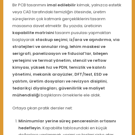
Bir PCB tasarımını
imal edilebilir
kılmak, yalnızca estetik
veya CAD tarafındaki temizliğin ötesinde, üretim
süreçlerinin çok katmanlı gerçekliklerini tasarım
masasına davet etmektir. Bu yazıda; üreticinin
kapabilite matrisini
tasarım pusulası yapmaktan
başlayarak
stackup seçimi
,
iz/ara ve aşındırma
,
via
stratejileri ve annular ring
,
lehim maskesi ve
serigrafi
,
panelizasyon ve fiducial’lar
,
bileşen
yerleşimi ve termal yönetim
,
stencil ve reflow
kimyası
,
yüksek hız ve PDN
,
temizlik ve kalıntı
yönetimi
,
mekanik arayüzler
,
DFT/test
,
ESD ve
yalıtım
,
üretim dosyaları ve revizyon disiplini
,
tedarikçi diyalogları
,
güvenilirlik ve maliyet
mühendisliği
başlıklarını örneklerle ele aldık.
Ortaya çıkan pratik dersler net:
Minimumlar yerine süreç penceresinin ortasını
hedefleyin.
Kapabilite tablosundaki en küçük
değerlere yaslanmak, verimi ve teslimi riske atar.