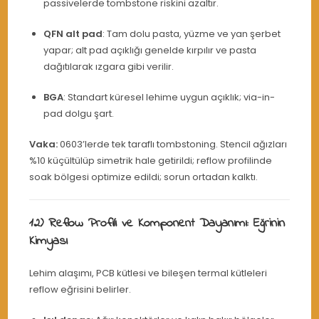
passivelerde tombstone riskini azaltır.
QFN alt pad
: Tam dolu pasta, yüzme ve yan şerbet
yapar; alt pad açıklığı genelde kırpılır ve pasta
dağıtılarak ızgara gibi verilir.
BGA
: Standart küresel lehime uygun açıklık; via-in-
pad dolgu şart.
Vaka:
0603’lerde tek taraflı tombstoning. Stencil ağızları
%10 küçültülüp simetrik hale getirildi; reflow profilinde
soak bölgesi optimize edildi; sorun ortadan kalktı.
12) Reflow Profili ve Komponent Dayanımı: Eğrinin
Kimyası
Lehim alaşımı, PCB kütlesi ve bileşen termal kütleleri
reflow eğrisini belirler.