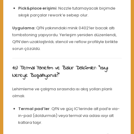
Pick&place erişimi
: Nozzle tutamayacak biçimde
sıkışık parçalar rework’e sebep olur.
Uygulama:
QFN yakınındaki minik 0402’ler bacak altı
tombstoning yapıyordu. Yerleşim yeniden düzenlendi,
QFN’den uzaklaştırıldı; stencil ve reflow profiliyle birlikte
sorun çözüldü.
10) Termal Yönetim ve Bakır Dökümler: “Isıyı
Nereye Boşaltıyoruz?”
Lehimleme ve çalışma sırasında ısı akış yolları planlı
olmalı.
Termal pad’ler
: QFN ve güç IC’lerinde alt pad’e via-
in-pad (doldurmalı) veya termal via adası ısıyı alt
katlara taşır.