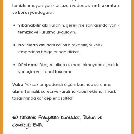
temizlenmeyen iyonikler, uzun vadede
sızıntı akımları
ve
korozyon
doğurur.
Yıkanabilir akı
kullanın, gerekirse sonrasında iyonik
temizlik ve kurutma uygulayın.
No-clean akı
dahi kalıntı bırakabilir; yüksek
empedans bölgelerinde dikkat.
DFM notu
: Bileşen altına akı hapsolmayacak şekilde
yerleşim ve stencil tasarımı.
Vaka:
Yüksek empedanslı ölçüm kartında sürünme
akımı. Temizlik süreci ve kurutma kabini eklendi; mask
tasarımında kör cepler azaltıldı.
16) Mekanik Arayüzler: Konektör, Buton ve
Gövdeyle Evlilik