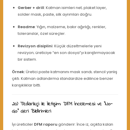
Gerber + drill
: Katman isimleri net; plaket layer,
solder mask, paste, silk ayrımları doğru.
Readme
: Yığın, malzeme, bakır ağırlığı, renkler,
toleranslar, özel süreçler.
Revizyon disiplini
: Küçük düzeltmelerle yeni
revizyon; üreticiye “en son dosya”yı karıştırmayacak
bir sistem.
Örnek:
Üretici paste katmanını mask sandı; stencil yanlış
çıktı. Katman adlandırma standardize edilince benzer
karışıklıklar bitti.
20) Tedarikçi ile İletişim: DFM İncelemesi ve “No-
Go” Geri Bildirimleri
İyi üreticiler
DFM raporu
gönderir: İnce iz, açıkta kalan