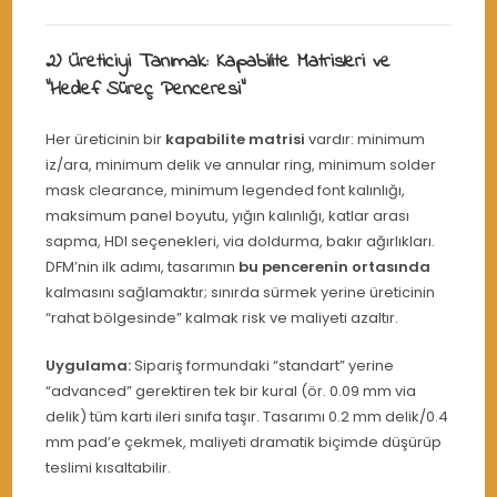
2) Üreticiyi Tanımak: Kapabilite Matrisleri ve
“Hedef Süreç Penceresi”
Her üreticinin bir
kapabilite matrisi
vardır: minimum
iz/ara, minimum delik ve annular ring, minimum solder
mask clearance, minimum legended font kalınlığı,
maksimum panel boyutu, yığın kalınlığı, katlar arası
sapma, HDI seçenekleri, via doldurma, bakır ağırlıkları.
DFM’nin ilk adımı, tasarımın
bu pencerenin ortasında
kalmasını sağlamaktır; sınırda sürmek yerine üreticinin
“rahat bölgesinde” kalmak risk ve maliyeti azaltır.
Uygulama:
Sipariş formundaki “standart” yerine
“advanced” gerektiren tek bir kural (ör. 0.09 mm via
delik) tüm kartı ileri sınıfa taşır. Tasarımı 0.2 mm delik/0.4
mm pad’e çekmek, maliyeti dramatik biçimde düşürüp
teslimi kısaltabilir.