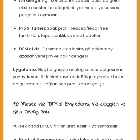
Isıl denge
: Ağır konektörler ve kalın bakır bölgeler
ekstra ısı ister; bu bölgelerin yakınına ısıya hassas
parçalar koymayın.
Profil türleri
: Soak profili, leaded/lead-free
farklılıkları; tepe sıcaklık ve süre hedefleri.
DFM etkisi
: Eş ısınma = eş lehim; gölgelenmeyi
azaltan yerleşim ve bakır dengesi.
Uygulama:
Güç bölgesiyle analog sensör bölgesi yan
yanaydı; sensör lehimi zayıf kaldı. Bölge ayrımı ve bakır
dolgu simetrisi sağlanınca profil kararlı çalıştı.
13) Yüksek Hız DFM’si: Empedans, Via Geçişleri ve
Geri Dönüş Yolu
Yüksek hızda DFM, SI/PI’nin üretilebilirlik yansımasıdır.
Kontrollü empedans
: Üretim toleranslarıyla uyumlu