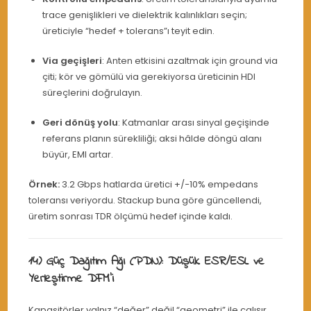
trace genişlikleri ve dielektrik kalınlıkları seçin;
üreticiyle “hedef + tolerans”ı teyit edin.
Via geçişleri
: Anten etkisini azaltmak için ground via
çiti; kör ve gömülü via gerekiyorsa üreticinin HDI
süreçlerini doğrulayın.
Geri dönüş yolu
: Katmanlar arası sinyal geçişinde
referans planın sürekliliği; aksi hâlde döngü alanı
büyür, EMI artar.
Örnek:
3.2 Gbps hatlarda üretici +/−10% empedans
toleransı veriyordu. Stackup buna göre güncellendi,
üretim sonrası TDR ölçümü hedef içinde kaldı.
14) Güç Dağıtım Ağı (PDN): Düşük ESR/ESL ve
Yerleştirme DFM’i
Kapasitörler yalnız “değer” değil “geometri” ile çalışır.