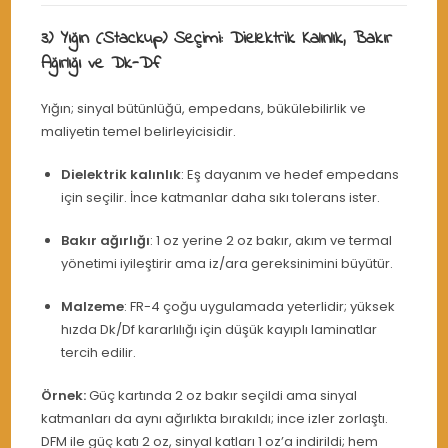
3) Yığın (Stackup) Seçimi: Dielektrik Kalınlık, Bakır
Ağırlığı ve Dk-Df
Yığın; sinyal bütünlüğü, empedans, bükülebilirlik ve
maliyetin temel belirleyicisidir.
Dielektrik kalınlık
: Eş dayanım ve hedef empedans
için seçilir. İnce katmanlar daha sıkı tolerans ister.
Bakır ağırlığı
: 1 oz yerine 2 oz bakır, akım ve termal
yönetimi iyileştirir ama iz/ara gereksinimini büyütür.
Malzeme
: FR-4 çoğu uygulamada yeterlidir; yüksek
hızda Dk/Df kararlılığı için düşük kayıplı laminatlar
tercih edilir.
Örnek:
Güç kartında 2 oz bakır seçildi ama sinyal
katmanları da aynı ağırlıkta bırakıldı; ince izler zorlaştı.
DFM ile güç katı 2 oz, sinyal katları 1 oz’a indirildi; hem