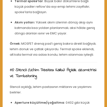
Termal spoke’lar
: Büyük bakır dökümlere bağlı
küçük padler reflow’da ısıyı emip lehimi zayıflatır;
spoke’larla bağlayın.
Akım yolları
: Yüksek akım izlerinin dönüş akışı aynı
katmanda kısa yoldan planlanmalı; aksi hâlde geniş
döngü alanları ısınır ve EMC yayar.
Örnek:
MOSFET drenaj pad’i geniş bakıra direkt bağlıydı;
lehim donuk ve çatlak çıkıyordu. Termal spoke eklendi,
alt kata termal via adası kondu; lehim ıslanması iyileşti.
11) Stencil (Lehim Pastası Kalıbı): Açıklık Geometrisi
ve Tombstoning
Stencil açıklığı, lehim pastasının miktarını ve yayılımını
belirler.
Aperture küçültme/çoğaltma
: 0402 gibi küçük