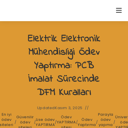
Skip
to
content
Elektrik Elektronik
Mühendisliği Ödev
Yaptırma: PCB
İmalat Sürecinde
DFM Kuralları
Updated
Kasım 3, 2025
En iyi
Parayla
Güvenilir
Ödev
Üniver
ödev
Lise ödev
Ödev
ödev
/
ödev
/
/
YAPTIRMA
/
/
/
öde
siteleri
YAPTIRMA
Yaptırma
yapma
siteleri
sitesi
YAPTI