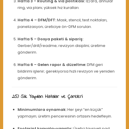
Hafta 3 – Routing & via politikası:
İz/ara, annular
ring, via planı; yüksek hız kuralları.
Hafta 4 – DFM/DFT:
Mask, stencil, test noktaları,
panelizasyon; üreticiye ön-DFM soruları.
Hafta 5 – Dosya paketi & sipariş:
Gerber/drill/readme; revizyon disiplini; üretime
gönderim.
Hafta 6 – Gelen rapor & düzeltme:
DFM geri
bildirimi işlenir; gerekiyorsa hızlı revizyon ve yeniden
gönderim.
25) Sık Yapılan Hatalar ve Çareleri
Minimumlara oynamak:
Her şeyi “en küçük”
yapmayın; üretim penceresinin ortasını hedefleyin.
Footprint kopyala-yapıştır:
Üretici tavsiyeli pad