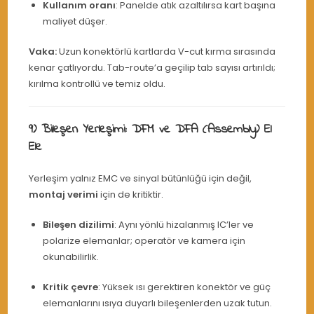
Kullanım oranı
: Panelde atık azaltılırsa kart başına
maliyet düşer.
Vaka:
Uzun konektörlü kartlarda V-cut kırma sırasında
kenar çatlıyordu. Tab-route’a geçilip tab sayısı artırıldı;
kırılma kontrollü ve temiz oldu.
9) Bileşen Yerleşimi: DFM ve DFA (Assembly) El
Ele
Yerleşim yalnız EMC ve sinyal bütünlüğü için değil,
montaj verimi
için de kritiktir.
Bileşen dizilimi
: Aynı yönlü hizalanmış IC’ler ve
polarize elemanlar; operatör ve kamera için
okunabilirlik.
Kritik çevre
: Yüksek ısı gerektiren konektör ve güç
elemanlarını ısıya duyarlı bileşenlerden uzak tutun.