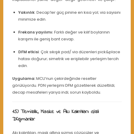
Yakınlık
: Decap’ler güç pinine en kısa yol; via sayısını
minimize edin.
Frekans yayılımı
: Farklı değer ve kılıf boylarının
karışımı ile geniş bant cevap.
DFM etkisi
: Çok sıkışık pad/ via düzenleri pick&place
hatası doğurur; simetrik ve erişilebilir yerleşim tercih
edin.
Uygulama:
MCU’nun çekirdeğinde resetler
görülüyordu. PDN yerleşimi DFM gözetilerek düzeltildi;
decap mesafeleri yarıya indi; sorun kayboldu.
15) Temizlik, Maske ve Akı Kalıntıları: Gizli
Düşmanlar
Akı kalıntıları, mask altına sızmış çözücüler ve