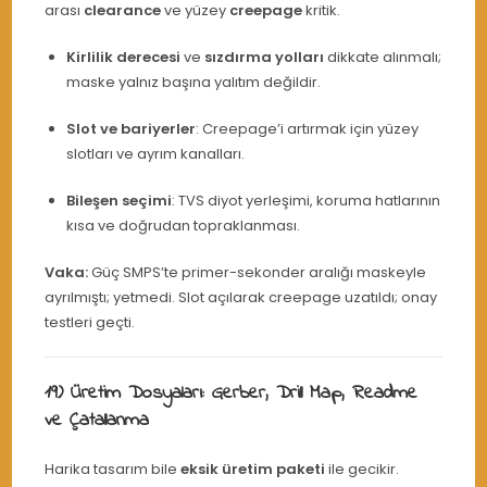
arası
clearance
ve yüzey
creepage
kritik.
Kirlilik derecesi
ve
sızdırma yolları
dikkate alınmalı;
maske yalnız başına yalıtım değildir.
Slot ve bariyerler
: Creepage’i artırmak için yüzey
slotları ve ayrım kanalları.
Bileşen seçimi
: TVS diyot yerleşimi, koruma hatlarının
kısa ve doğrudan topraklanması.
Vaka:
Güç SMPS’te primer-sekonder aralığı maskeyle
ayrılmıştı; yetmedi. Slot açılarak creepage uzatıldı; onay
testleri geçti.
19) Üretim Dosyaları: Gerber, Drill Map, Readme
ve Çatallanma
Harika tasarım bile
eksik üretim paketi
ile gecikir.