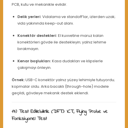
PCB, kutu ve mekanikle evlidir.
Delik yerleri
: Vidalama ve standoff’lar, izlerden uzak;
vida yakınında keep-out alanı.
Konektör destekleri
: El kuvvetine maruz kalan
konektörleri gövde ile destekleyin; yalnız lehime
bırakmayın.
Kenar boşlukları
: Kasa dudakları ve klipslerle
çakışmayı önleyin.
Örnek:
USB-C konektör yalnız yüzey lehimiyle tutuyordu;
kopmalar oldu. Arka bacaklı (through-hole) modele
geçildi, gövdeye mekanik destek eklendi.
17) Test Edilebilirlik (DFT): ICT, Flying Probe ve
Fonksiyonel Test