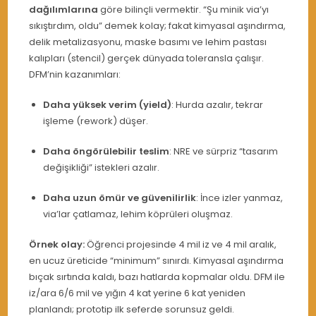
dağılımlarına
göre bilinçli vermektir. “Şu minik via’yı
sıkıştırdım, oldu” demek kolay; fakat kimyasal aşındırma,
delik metalizasyonu, maske basımı ve lehim pastası
kalıpları (stencil) gerçek dünyada toleransla çalışır.
DFM’nin kazanımları:
Daha yüksek verim (yield)
: Hurda azalır, tekrar
işleme (rework) düşer.
Daha öngörülebilir teslim
: NRE ve sürpriz “tasarım
değişikliği” istekleri azalır.
Daha uzun ömür ve güvenilirlik
: İnce izler yanmaz,
via’lar çatlamaz, lehim köprüleri oluşmaz.
Örnek olay:
Öğrenci projesinde 4 mil iz ve 4 mil aralık,
en ucuz üreticide “minimum” sınırdı. Kimyasal aşındırma
bıçak sırtında kaldı, bazı hatlarda kopmalar oldu. DFM ile
iz/ara 6/6 mil ve yığın 4 kat yerine 6 kat yeniden
planlandı; prototip ilk seferde sorunsuz geldi.