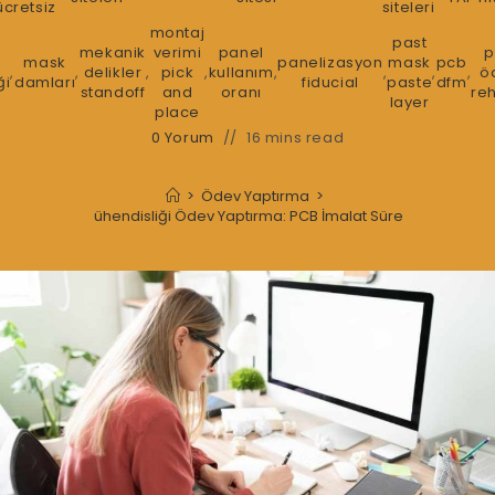
ücretsiz
siteleri
montaj
past
mekanik
verimi
panel
p
mask
panelizasyon
mask
pcb
,
,
delikler
,
pick
,
kullanım
,
,
,
,
ö
ği
damları
fiducial
paste
dfm
standoff
and
oranı
re
layer
place
0 Yorum
16 mins read
>
Ödev Yaptırma
>
ik Elektronik Mühendisliği Ödev Yaptırma: PCB İmalat Sürecinde DFM Ku