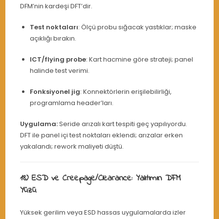
DFM’nin kardeşi DFT’dir.
Test noktaları
: Ölçü probu sığacak yastıklar; maske
açıklığı bırakın.
ICT/flying probe
: Kart hacmine göre strateji; panel
halinde test verimi.
Fonksiyonel jig
: Konnektörlerin erişilebilirliği,
programlama header’ları.
Uygulama:
Seride arızalı kart tespiti geç yapılıyordu.
DFT ile panel içi test noktaları eklendi; arızalar erken
yakalandı; rework maliyeti düştü.
18) ESD ve Creepage/Clearance: Yalıtımın DFM
Yüzü
Yüksek gerilim veya ESD hassas uygulamalarda izler