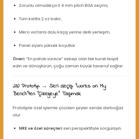
Zorunlu olmadıkça 0.4 mm pitch BGA seçimi,
Tüm kartta 2 oz bakır,
Mikro via’larla dolu kaçış yerine akıllı yerleşim,
Panel ziyanı yüksek boyutlar.
Öneri:
“En pahalı sürece” sebep olan tek kuralı tespit
edin ve dönüştürün; çoğu zaman büyük tasarruf sağlar.
23) Prototip → Seri Geçiş: “Works on My
Bench”ten “Çizelgeye” Taşımak
Prototipte özel işlemle çözülen şeyler seride darboğaz
olur.
NRE ve özel süreçleri
seri perspektifiyle sorgulayın.