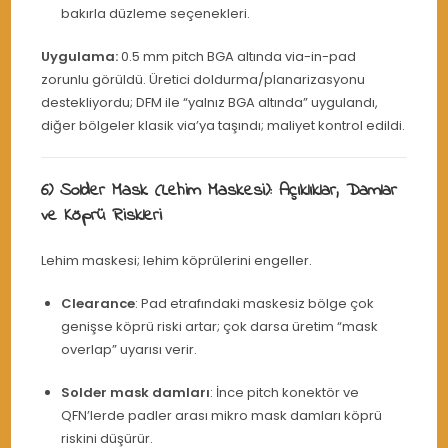
bakırla düzleme seçenekleri.
Uygulama:
0.5 mm pitch BGA altında via-in-pad
zorunlu görüldü. Üretici doldurma/planarizasyonu
destekliyordu; DFM ile “yalnız BGA altında” uygulandı,
diğer bölgeler klasik via’ya taşındı; maliyet kontrol edildi.
6) Solder Mask (Lehim Maskesi): Açıklıklar, Damlar
ve Köprü Riskleri
Lehim maskesi; lehim köprülerini engeller.
Clearance
: Pad etrafındaki maskesiz bölge çok
genişse köprü riski artar; çok darsa üretim “mask
overlap” uyarısı verir.
Solder mask damları
: İnce pitch konektör ve
QFN’lerde padler arası mikro mask damları köprü
riskini düşürür.