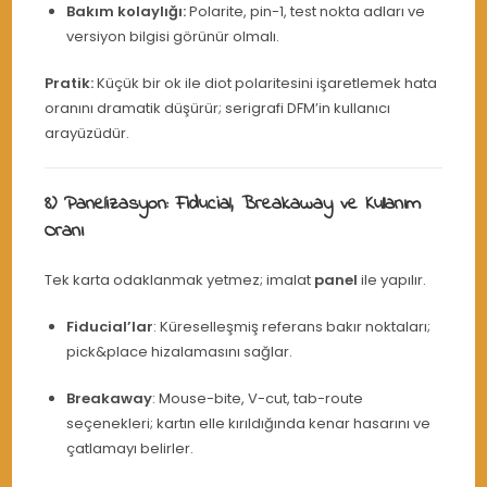
Bakım kolaylığı:
Polarite, pin-1, test nokta adları ve
versiyon bilgisi görünür olmalı.
Pratik:
Küçük bir ok ile diot polaritesini işaretlemek hata
oranını dramatik düşürür; serigrafi DFM’in kullanıcı
arayüzüdür.
8) Panelizasyon: Fiducial, Breakaway ve Kullanım
Oranı
Tek karta odaklanmak yetmez; imalat
panel
ile yapılır.
Fiducial’lar
: Küreselleşmiş referans bakır noktaları;
pick&place hizalamasını sağlar.
Breakaway
: Mouse-bite, V-cut, tab-route
seçenekleri; kartın elle kırıldığında kenar hasarını ve
çatlamayı belirler.