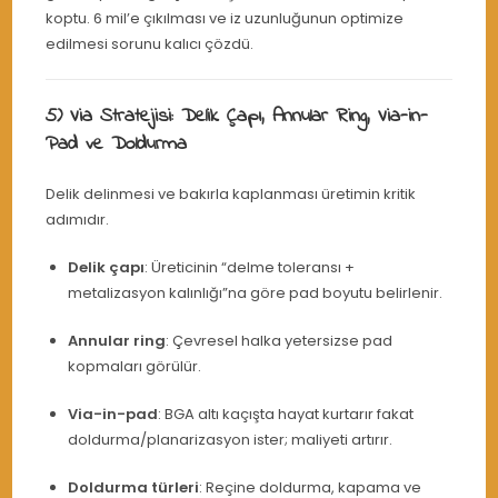
koptu. 6 mil’e çıkılması ve iz uzunluğunun optimize
edilmesi sorunu kalıcı çözdü.
5) Via Stratejisi: Delik Çapı, Annular Ring, Via-in-
Pad ve Doldurma
Delik delinmesi ve bakırla kaplanması üretimin kritik
adımıdır.
Delik çapı
: Üreticinin “delme toleransı +
metalizasyon kalınlığı”na göre pad boyutu belirlenir.
Annular ring
: Çevresel halka yetersizse pad
kopmaları görülür.
Via-in-pad
: BGA altı kaçışta hayat kurtarır fakat
doldurma/planarizasyon ister; maliyeti artırır.
Doldurma türleri
: Reçine doldurma, kapama ve