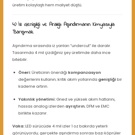
üretim kolaylaştı hem maliyet düştü.
4) İz Genişliği ve Aralığı: Aşındırmanın Kimyasıyla
Barışmak
Aşındırma sırasında iz yanları “undercut” ile daralır.
Tasarımda 4 mil çizdiğiniz şey üretimde daha ince
bitebilir.
Öneri:
Üreticinin önerdiği
kompanzasyon
değerlerini kullanın; kritik akım yollarında
genişliği
bir
kademe artırın.
Yakınlık yönetimi:
Gned ve yüksek akım hatlarını,
hassas analog izlerden
ayrıştırın
; DFM ve EMC
birlikte kazanır.
Vaka:
LED sürücüde 4 mil izler 1 oz bakırda yeterli
görünüyordu; gerçekte aşındırma sonrası bazı köprüler