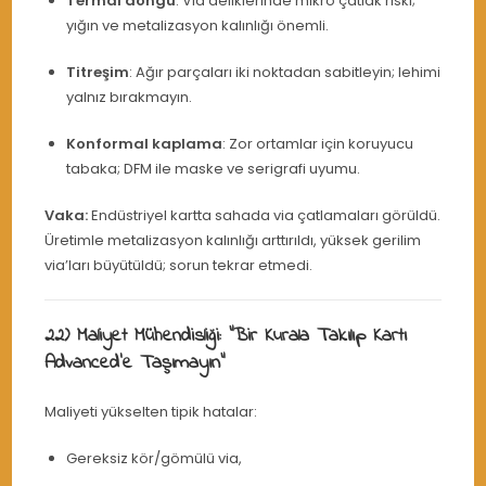
Termal döngü
: Via deliklerinde mikro çatlak riski;
yığın ve metalizasyon kalınlığı önemli.
Titreşim
: Ağır parçaları iki noktadan sabitleyin; lehimi
yalnız bırakmayın.
Konformal kaplama
: Zor ortamlar için koruyucu
tabaka; DFM ile maske ve serigrafi uyumu.
Vaka:
Endüstriyel kartta sahada via çatlamaları görüldü.
Üretimle metalizasyon kalınlığı arttırıldı, yüksek gerilim
via’ları büyütüldü; sorun tekrar etmedi.
22) Maliyet Mühendisliği: “Bir Kurala Takılıp Kartı
Advanced’e Taşımayın”
Maliyeti yükselten tipik hatalar:
Gereksiz kör/gömülü via,