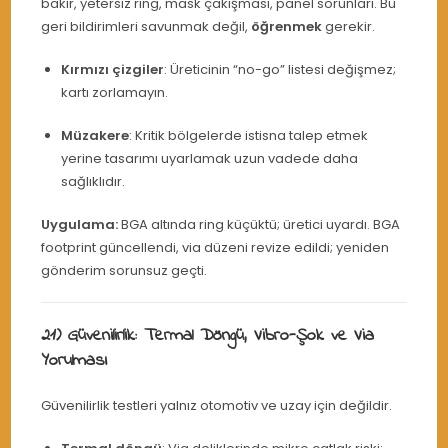
bakır, yetersiz ring, mask çakışması, panel sorunları. Bu
geri bildirimleri savunmak değil,
öğrenmek
gerekir.
Kırmızı çizgiler
: Üreticinin “no-go” listesi değişmez;
kartı zorlamayın.
Müzakere
: Kritik bölgelerde istisna talep etmek
yerine tasarımı uyarlamak uzun vadede daha
sağlıklıdır.
Uygulama:
BGA altında ring küçüktü; üretici uyardı. BGA
footprint güncellendi, via düzeni revize edildi; yeniden
gönderim sorunsuz geçti.
21) Güvenilirlik: Termal Döngü, Vibro-Şok ve Via
Yorulması
Güvenilirlik testleri yalnız otomotiv ve uzay için değildir.