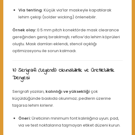
Via tenting
: Küçük via’lar maskeyle kapatılarak
lehim çekişi (solder wicking) önlenebilir.
Örnek olay:
0.5 mm pitch konektörde mask clearance
gereğinden geniş bırakılmıştı; reflow’da lehim köprüleri
oluştu. Mask damları eklendi, stencil açıklığı
optimizasyonu ile sorun kalmadı.
7) Serigrafi (Legend): Okunabilirlik ve Üretilebilirlik
Dengesi
Serigrafi yazıları,
kalınlığı ve yüksekliği
çok
küçüldüğünde baskıda okunmaz; pedlerin üzerine
taşarsa lehim kirlenir.
Öneri:
Üreticinin minimum font kalınlığına uyun; pad,
via ve test noktalarına taşmayan etiket düzeni kurun.