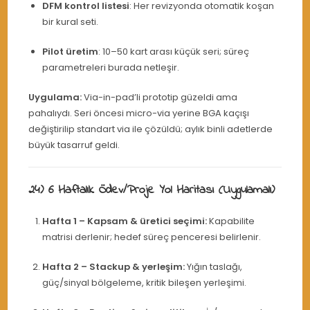
DFM kontrol listesi
: Her revizyonda otomatik koşan
bir kural seti.
Pilot üretim
: 10–50 kart arası küçük seri; süreç
parametreleri burada netleşir.
Uygulama:
Via-in-pad’li prototip güzeldi ama
pahalıydı. Seri öncesi micro-via yerine BGA kaçışı
değiştirilip standart via ile çözüldü; aylık binli adetlerde
büyük tasarruf geldi.
24) 6 Haftalık Ödev/Proje Yol Haritası (Uygulamalı)
Hafta 1 – Kapsam & üretici seçimi:
Kapabilite
matrisi derlenir; hedef süreç penceresi belirlenir.
Hafta 2 – Stackup & yerleşim:
Yığın taslağı,
güç/sinyal bölgeleme, kritik bileşen yerleşimi.