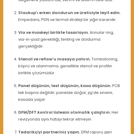
Stackup’ı erken dondurun ve üreticiyle teyit edin.
Empedans, PDN ve termal strateji bir yığın kararıdır.
Via ve maskeyi birlikte tasarlayın.
Annular ring,
via-in-pad gerekliliği, tenting ve doldurma
gerçekliğidir.
Stencil ve reflow’u masaya yatırın.
Tombstoning,
köprü ve ıslanmama; genellikle stencil ve profilin
birlikte çözümüdür.
Panel düşünün, test düşünün, kasa düşünün.
PCB
tek başına değildir; panelde doğar, jig’de sınanır,
kasada yaşar.
DFM/DFT kontrol listesini otomatik çalıştırın.
Her
revizyonda aynı hatayı tekrar etmeyin.
Tedarikçiyi partneriniz yapın.
DFM raporu geri