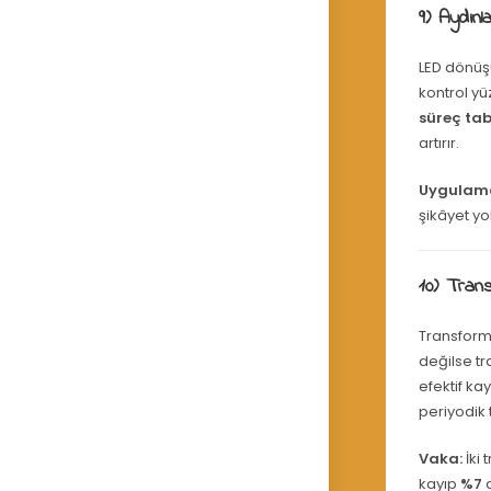
9) Aydınl
LED dönüşü
kontrol y
süreç ta
artırır.
Uygulam
şikâyet yo
10) Tran
Transforma
değilse tr
efektif ka
periyodik
Vaka:
İki 
kayıp
%7
a