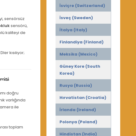
İsviçre (Switzerland)
İsveç (Sweden)
yi, sensörsüz
okluk
sensörü,
İtalya (Italy)
lü kaliteyi de
Finlandiya (Finland)
er kısılıyor;
Meksika (Mexico)
Güney Kore (South
Korea)
misi
Rusya (Russia)
şımı doğru
Hırvatistan (Croatia)
nik varlığında
kamera ile
İrlanda (Ireland)
Polonya (Poland)
onrası toplam
Hindistan (India)