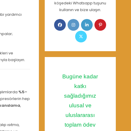
köşedeki Whatsapp tuşunu
kullanın ve bize ulaşın.
bi yardımcı
Opens
Opens
Opens
Opens
in
in
in
in
ompalar;
Opens
a
a
a
a
in
new
new
new
new
a
tab
tab
tab
tab
kleri ve
new
ıyla başlayın.
tab
Bugüne kadar
katkı
ağılımlarda
%5–
sağladığımız
mpresörlerin hep
ulusal ve
kanslama
,
uluslararası
toplam ödev
alıp ısıtma,