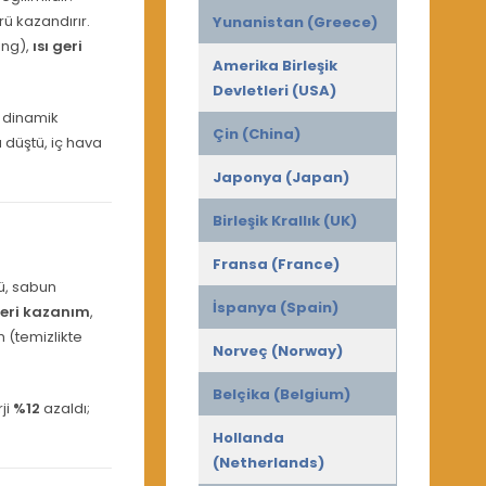
ü kazandırır.
Yunanistan (Greece)
ing),
ısı geri
Amerika Birleşik
Devletleri (USA)
i dinamik
Çin (China)
 düştü, iç hava
Japonya (Japan)
Birleşik Krallık (UK)
Fransa (France)
, sabun
İspanya (Spain)
 geri kazanım
,
 (temizlikte
Norveç (Norway)
Belçika (Belgium)
rji
%12
azaldı;
Hollanda
(Netherlands)