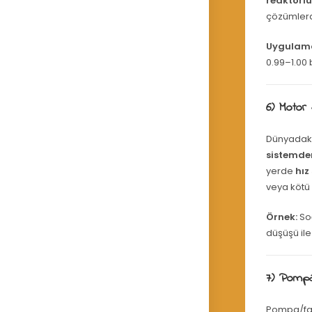
reaktörl
çözümler
Uygulama
0.99–1.00 
6) Motor
Dünyadaki 
sistemde
yerde
hız
veya kötü
Örnek:
Soğ
düşüşü ile
7) Pompa
Pompa/fan