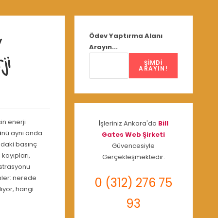
v
Ödev Yaptırma Alanı
Arayın...
ji
ŞIMDI
ARAYIN!
in enerji
İşleriniz Ankara'da
Bill
ü
nü aynı anda
Gates Web Şirketi
ndaki basınç
Güvencesiyle
 kayıpları,
Gerçekleşmektedir.
estrasyonu
nler: nerede
0 (312) 276 75
lıyor, hangi
93