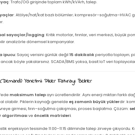
ayaç
: Trafo/OG girişinde toplam kWh/kVArh, talep.
ayaçlar
: Atölye/hat/kat bazlı bölümler; kompresör–soğutma–HVAC gi
er.
sal sayaçlar/logging
: Kritik motorlar, fırınlar, veri merkezi, büyük p
bilir analizörle dönemsel kampanyalar.
 ipucu:
Sayaç verisini günlük değil
15 dakikalık
periyotla toplayın; pi
ancak böyle yakalarsınız. SCADA/BMS yoksa, basit IoT veri toplayıcılar
(Demand) Yönetimi: Pikler Faturayı Belirler
ifede
maksimum talep
ayrı ücretlendirilir. Aynı enerji miktarı farklı d
l olabilir. Piklerin kaynağı genelde
eş zamanlı büyük yükler
dir: ko
devreye girmesi, fırın–soğutma çakışması, proses başlatma. Çözüm:
se
ır algoritması
ve
öncelik matrisleri
.
stik enjeksiyon tesisinde 11:00–11:15 diliminde talep zirveye çıkıyordu. K