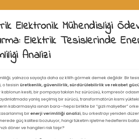
trik Elektronik Mühendisliği Öde
ırma: Elektrik Tesislerinde Ener
liliği Analizi
imliliği; yalnızca sayaçta daha az kWh görmek demek değildir. Bir tesis
, o tesisin
üretkenlik, güvenilirlik, sürdürülebilirlik ve rekabet güc
Bir kablonun kesiti, bir pompaya takılan hız sürücüsü, kompresör odası
, aydınlatmada yanlış seçilmiş bir sürücü, transformatörün kısmi yükteki
rin kabarmasıyla ısınan bara—hepsi birlikte bir “gizli maliyetler” ork
i tasarlanmış bir
enerji verimliliği analizi
, bu orkestrayı yeniden düze
 nerede güç kalitesi bozuluyor, hangi tüketim işletme hedeflerini balta
hızlı döner ve hangileri risk taşır?