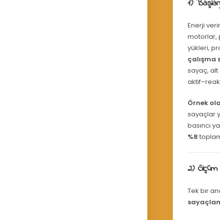
1) Başlan
Enerji veri
motorlar, 
yükleri, pr
çalışma s
sayaç, alt
aktif–reak
Örnek ola
sayaçlar y
basıncı ya
%8
toplam
2) Ölçüm
Tek bir a
sayaçla