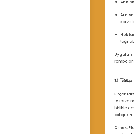
Ana s
Ara s
servisl
Nokta
taşına
Uygulama
rampaları 
3) Talep 
Birçok tar
15
farka ma
birlikte 
talep sın
Örnek:
Pla