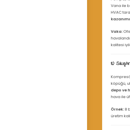
Vana ile 
HVAC tar
kazanım
Vaka:
Ofi
havalandı
kalitesi iyil
8) Sıkıştı
Kompresör
köpüğü, u
depo ve h
hava ile ü
Örnek:
8 b
üretim kal