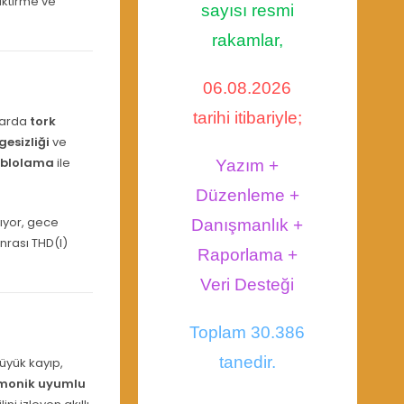
iktirme ve
sayısı resmi
rakamlar,
06.08.2026
tarihi itibariyle;
larda
tork
gesizliği
ve
kablolama
ile
Yazım +
Düzenleme +
tıyor, gece
Danışmanlık +
onrası THD(I)
Raporlama +
Veri Desteği
Toplam 30.386
tanedir.
üyük kayıp,
monik uyumlu