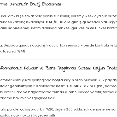
atma: Lumenlerin Enerji Ekonomisi
mü artık klişe; fakat hâlâ yanlış sürücüler, yersiz yüksek aydınlık düze
üzünden kazanç ıskalanıyor.
DALI/0–10V
ile
günışığı hasadı
,
varlık/y
banlı sahneleme
; üretim alanında
renksel geriverim ve flicker
kontro
a:
Depoda gündüz doğal ışık güçlü. Lüx sensörü + perde kontrolü ile LEDl
k, tasarruf
%45
.
sformatörler, Kablolar ve Bara: Dağıtımda Sessiz Kaybın Anato
törler kısmi yükte çalıştığında
boşta kayıp
oranı yükselir. Yük payla
afolar
gereksiz
çalışır. Kablolarda
kesit–uzunluk–akım
ilişkisi, harmo
ybı artırır. Bara ve bağlantılarda
temas direnci
ısınma yaratır; termal 
 tarama bakımın vazgeçilmezidir.
trafo paralel çalışıyordu; biri %20, diğeri %60 yüklü. Yük dengeleme s
zaldı; sıcak nokta şikâyetleri bitti.