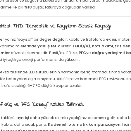
ompresör ve soğutma kulesi aynı anda rampalıyordu. 3 dakikalık gec
dirme ile pik
%18
düştü; faturaya doğrudan yansıdı.
litesi: THD, Dengesizlik ve Kayıpların Sessiz Kaynağı
r yalnız “sayısal” bir değer değildir; kablo ve trafolarda
ek ısı
, motor
 koruma rölelerinde
yanlış tetik
üretir.
THD(I/V)
,
nötr akımı
,
faz den
jimler
düzenli izlenmelidir. Pasif/aktif filtre,
PFC
ve
doğru yerleşimli 
si iyileştikçe enerji performansı da yükselir.
tekstil tesisinde LED sürücülerinin harmonik içeriği trafoda ısınma yara
r bataryaları aşırı ısınıyordu. Aktif filtre ve kademeli PFC revizyonu s
trafo sıcaklığı 6–7 °C düştü; kayıplar azaldı.
if Güç ve PFC: “Cezayı” Kökten Bitirmek
faktörü, aynı işi daha yüksek akımla yaptığınız anlamına gelir: daha b
n kablo, daha sıcak pano.
Kademeli otomatik kompanzasyon
,
har