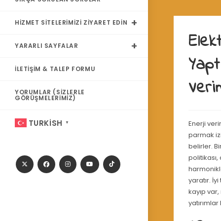
HIZMET SITELERIMIZI ZIYARET EDIN
Elek
YARARLI SAYFALAR
Yapt
İLETIŞIM & TALEP FORMU
Verim
YORUMLAR (SIZLERLE
GÖRÜŞMELERIMIZ)
TURKISH
Enerji ver
▼
parmak izi
belirler. 
politikası
harmonikle
yaratır. İy
kayıp var,
yatırımlar 