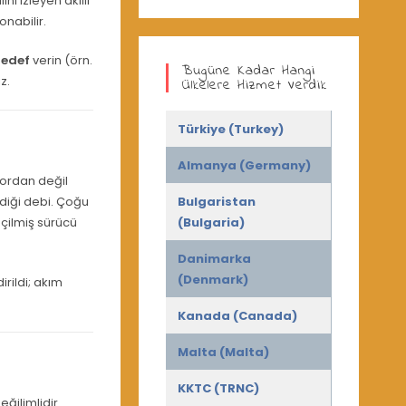
lini izleyen akıllı
nabilir.
hedef
verin (örn.
Bugüne Kadar Hangi
z.
Ülkelere Hizmet Verdik
Türkiye (Turkey)
Almanya (Germany)
tordan değil
diği debi. Çoğu
Bulgaristan
eçilmiş sürücü
(Bulgaria)
Danimarka
(Denmark)
rildi; akım
Kanada (Canada)
Malta (Malta)
KKTC (TRNC)
eğilimlidir.