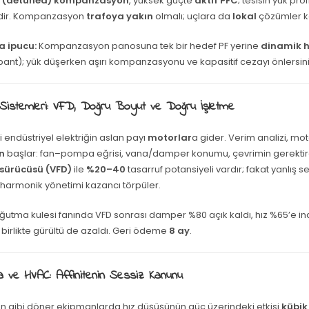
ü (detuned) kompanzasyon
, yüksek güçte
aktif PFC
; tesisin yük profi
dir. Kompanzasyon
trafoya yakın
olmalı; uçlara da
lokal
çözümler ko
 ipucu:
Kompanzasyon panosuna tek bir hedef PF yerine
dinamik 
bant); yük düşerken aşırı kompanzasyonu ve kapasitif cezayı önlersini
 Sistemleri: VFD, Doğru Boyut ve Doğru İşletme
endüstriyel elektriğin aslan payı
motorlar
a gider. Verim analizi, mo
n
başlar: fan–pompa eğrisi, vana/damper konumu, çevrimin gerektir
 sürücüsü (VFD)
ile
%20–40
tasarruf potansiyeli vardır; fakat yanlış s
 harmonik yönetimi kazancı törpüler.
utma kulesi fanında VFD sonrası damper %80 açık kaldı, hız %65’e indi
 birlikte gürültü de azaldı. Geri ödeme
8 ay
.
 ve HVAC: Affinitenin Sessiz Kanunu
 gibi döner ekipmanlarda hız düşüşünün güç üzerindeki etkisi
kübik