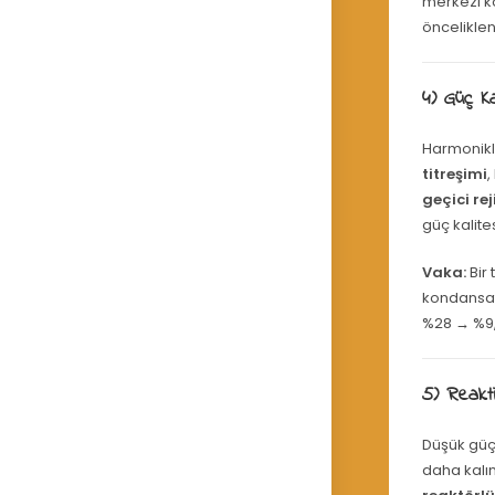
merkezi k
önceliklen
4) Güç Ka
Harmonikle
titreşimi
,
geçici re
güç kalite
Vaka:
Bir 
kondansatö
%28 → %9, 
5) Reakt
Düşük güç 
daha kalı