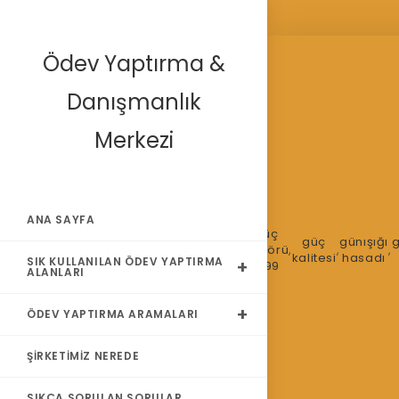
Skip
Ödev Yaptırma &
to
content
Danışmanlık
Merkezi
fan
ANA SAYFA
enerji
fan
pompa
güç
ESCO
güç
günışığı
g
,
verimliliği
,
,
pompa
,
VFD
,
faktörü
,
,
,
a
finansmanı
kalitesi
hasadı
SIK KULLANILAN ÖDEV YAPTIRMA
analizi
affinite
geri
0.99
ALANLARI
ödeme
ÖDEV YAPTIRMA ARAMALARI
ŞIRKETIMIZ NEREDE
SIKÇA SORULAN SORULAR