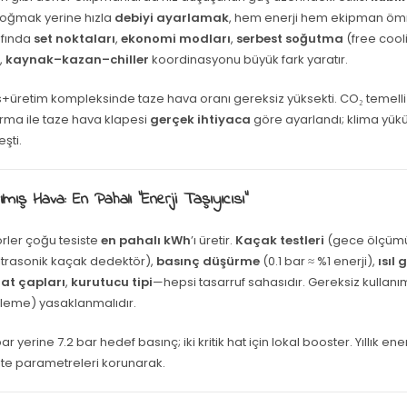
boğmak yerine hızla
debiyi ayarlamak
, hem enerji hem ekipman ömr
afında
set noktaları
,
ekonomi modları
,
serbest soğutma
(free cool
ı
,
kaynak–kazan–chiller
koordinasyonu büyük fark yaratır.
s+üretim kompleksinde taze hava oranı gereksiz yüksekti. CO₂ temell
rma ile taze hava klapesi
gerçek ihtiyaca
göre ayarlandı; klima yükü
eşti.
rılmış Hava: En Pahalı “Enerji Taşıyıcısı”
ler çoğu tesiste
en pahalı kWh
’ı üretir.
Kaçak testleri
(gece ölçümü
ltrasonik kaçak dedektör),
basınç düşürme
(0.1 bar ≈ %1 enerji),
ısıl
at çapları
,
kurutucu tipi
—hepsi tasarruf sahasıdır. Gereksiz kullanım
fleme) yasaklanmalıdır.
ar yerine 7.2 bar hedef basınç; iki kritik hat için lokal booster. Yıllık ene
ite parametreleri korunarak.