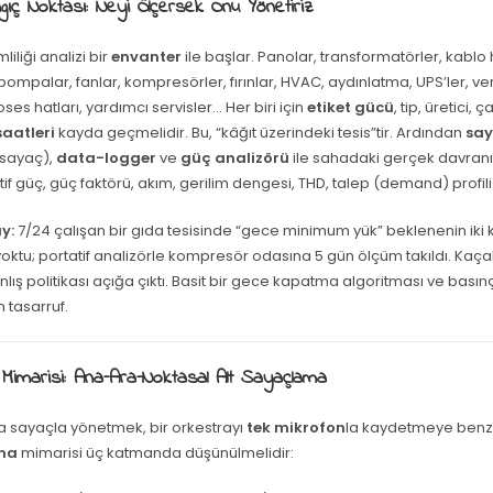
gıç Noktası: Neyi Ölçersek Onu Yönetiriz
mliliği analizi bir
envanter
ile başlar. Panolar, transformatörler, kablo h
pompalar, fanlar, kompresörler, fırınlar, HVAC, aydınlatma, UPS’ler, ve
oses hatları, yardımcı servisler… Her biri için
etiket gücü
, tip, üretici, 
aatleri
kayda geçmelidir. Bu, “kâğıt üzerindeki tesis”tir. Ardından
say
 sayaç),
data-logger
ve
güç analizörü
ile sahadaki gerçek davranış
tif güç, güç faktörü, akım, gerilim dengesi, THD, talep (demand) profili
y:
7/24 çalışan bir gıda tesisinde “gece minimum yük” beklenenin iki ka
oktu; portatif analizörle kompresör odasına 5 gün ölçüm takıldı. Kaça
nlış politikası açığa çıktı. Basit bir gece kapatma algoritması ve bası
 tasarruf.
 Mimarisi: Ana–Ara–Noktasal Alt Sayaçlama
na sayaçla yönetmek, bir orkestrayı
tek mikrofon
la kaydetmeye benz
ma
mimarisi üç katmanda düşünülmelidir: