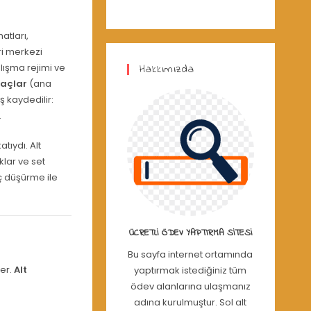
atları,
ri merkezi
çalışma rejimi ve
Hakkımızda
açlar
(ana
 kaydedilir:
.
tıydı. Alt
klar ve set
nç düşürme ile
ÜCRETLI ÖDEV YAPTIRMA SITESI
Bu sayfa internet ortamında
er.
Alt
yaptırmak istediğiniz tüm
ödev alanlarına ulaşmanız
adına kurulmuştur. Sol alt