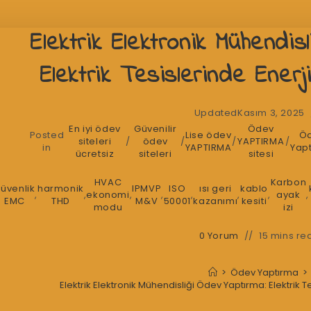
Elektrik Elektronik Mühendis
Elektrik Tesislerinde Enerji 
Updated
Kasım 3, 2025
En iyi ödev
Güvenilir
Ödev
Posted
Lise ödev
Ö
siteleri
/
ödev
/
/
YAPTIRMA
/
in
YAPTIRMA
Yap
ücretsiz
siteleri
sitesi
HVAC
Karbon
üvenlik
harmonik
IPMVP
ISO
ısı geri
kablo
,
,
ekonomi
,
,
,
,
,
ayak
,
EMC
THD
M&V
50001
kazanımı
kesiti
modu
izi
0 Yorum
15 mins re
>
Ödev Yaptırma
>
Elektrik Elektronik Mühendisliği Ödev Yaptırma: Elektrik Tes