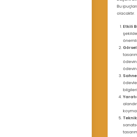
Bu ipuçlar
olacaktır.
Etkili 
şekilde
önemlid
Görsel
tasarı
ödevin 
ödevin 
Sahne 
ödevler
bilgile
Yaratı
alandır
koymala
Teknik 
sanatsa
tasarım