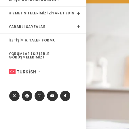
HIZMET SITELERIMIZI ZIYARET EDIN
YARARLI SAYFALAR
İLETIŞIM & TALEP FORMU
YORUMLAR (SIZLERLE
GÖRÜŞMELERIMIZ)
TURKISH
▼