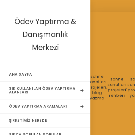
Skip
Ödev Yaptırma &
to
content
Danışmanlık
Merkezi
ANA SAYFA
sahne
sahne
sahne
sahne
s
ne
sahne
sahne
sanatları
sanatları
sanatları
sanatları
san
ları
,
sanatları
,
,
,
sanatları
,
projeleri
,
,
SIK KULLANILAN ÖDEV YAPTIRMA
eğitimi
eğitimi
projeleri
pro
ALANLARI
gu
eğitimi
projeleri
blog
ipuçları
trendleri
rehberi
y
yazma
ÖDEV YAPTIRMA ARAMALARI
ŞIRKETIMIZ NEREDE
SIKÇA SORULAN SORULAR