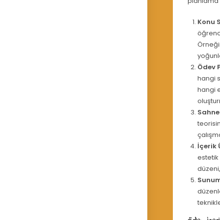
planlama v
Konu S
öğrenci
Örneğin
yoğunla
Ödev 
hangi s
hangi 
oluştur
Sahne 
teorisi
çalışma
İçerik 
estetik
düzeni,
Sunum
düzenle
teknikl