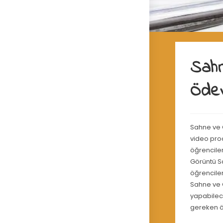
Sahn
Ödev
Sahne ve G
video pro
öğrenciler
Görüntü Sa
öğrenciler
Sahne ve G
yapabilece
gereken ö