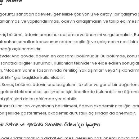
ği Planlama
örüntü sanatları ödevleri, genellikle çok yönlü ve detaylı bir çalışma g
lanlanması ve yapılandırılması, ödevin anlaşılmasını ve takip edilmesini 
iriş bölümü, ödevin amacını, kapsamını ve önemini vurgulamalıdır. B
k sahne sanatları konusunun neden seçildiği ve çalışmanın nasıl bir k
acağı açıklanmalıdır.
övde:
Ana gövde, ödevin en kapsamlı bölümüdür. Bu bölümde, konu ba
 sanatsal bilgiler sunulmalı, kullanılan teknikler ve elde edilen sonuçla
, “Modern Sahne Tasarımında Yenilikçi Yaklaşımlar” veya “Işıklandırm
 Etki” gibi başlıklar kullanılabilir.
:
Sonuç bölümü, ödevin ana bulgularını özetler ve genel bir değerlen
 gelecekteki sanatsal çalışmalar için önerilerde bulunabilir ve öğrenci
l görüşleri de bu bölümde yer alabilir.
klar:
Kullanılan kaynakların belirtilmesi, ödevin akademik niteliğini artı
ir şekilde gösterilmesi, akademik dürüstlük açısından da önemlidir.
ir Sahne ve Görüntü Sanatları Ödevi İçin İpuçları
ir ödev hazırlamak için dikkat edilmesi gereken bazı önemli noktalar 