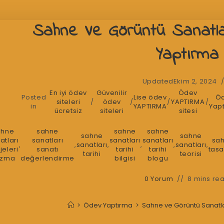
Sahne Ve Görüntü Sanatl
Yaptırma
Updated
Ekim 2, 2024
En iyi ödev
Güvenilir
Ödev
Posted
Lise ödev
Ö
siteleri
/
ödev
/
/
YAPTIRMA
/
in
YAPTIRMA
Yap
ücretsiz
siteleri
sitesi
ahne
sahne
sahne
sahne
sahne
sahne
atları
sanatları
sanatları
sanatları
sa
,
,
sanatları
,
,
,
sanatları
,
jeleri
sanatı
tarihi
tarihi
tasa
tarihi
teorisi
azma
değerlendirme
bilgisi
blogu
0 Yorum
8 mins re
>
Ödev Yaptırma
>
Sahne ve Görüntü Sanatl