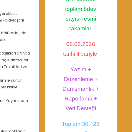
toplam ödev
erektirir.
sayısı resmi
kolaylaştırır.
rakamlar,
u bölümde, ele
atkı
08.08.2026
şlıkları altında
tarihi itibariyle;
r açıklanmalıdır.
a Teknikleri ve
Yazım +
Düzenleme +
dirme sunar.
nin kişisel
Danışmanlık +
Raporlama +
rır. Kaynakların
Veri Desteği
Toplam 30.428
bulunmaktadır.