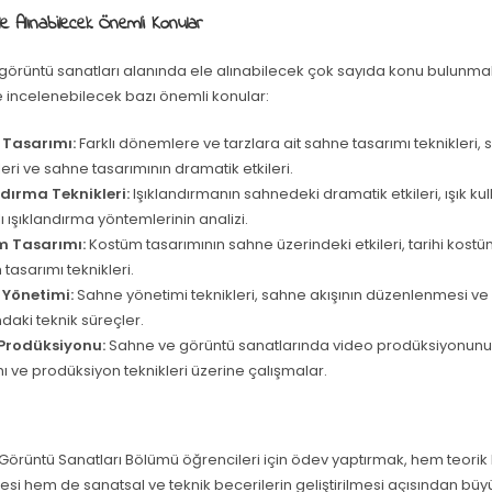
 Alınabilecek Önemli Konular
örüntü sanatları alanında ele alınabilecek çok sayıda konu bulunmakt
 incelenebilecek bazı önemli konular:
 Tasarımı:
Farklı dönemlere ve tarzlara ait sahne tasarımı teknikleri
ileri ve sahne tasarımının dramatik etkileri.
ndırma Teknikleri:
Işıklandırmanın sahnedeki dramatik etkileri, ışık kul
lı ışıklandırma yöntemlerinin analizi.
m Tasarımı:
Kostüm tasarımının sahne üzerindeki etkileri, tarihi kos
tasarımı teknikleri.
Yönetimi:
Sahne yönetimi teknikleri, sahne akışının düzenlenmesi v
daki teknik süreçler.
Prodüksiyonu:
Sahne ve görüntü sanatlarında video prodüksiyonunun
ı ve prodüksiyon teknikleri üzerine çalışmalar.
örüntü Sanatları Bölümü öğrencileri için ödev yaptırmak, hem teorik b
mesi hem de sanatsal ve teknik becerilerin geliştirilmesi açısından bü