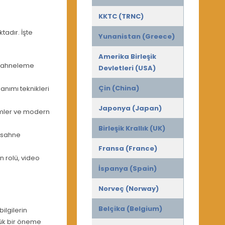
KKTC (TRNC)
adır. İşte
Yunanistan (Greece)
Amerika Birleşik
, sahneleme
Devletleri (USA)
Çin (China)
lanımı teknikleri
Japonya (Japan)
tümler ve modern
Birleşik Krallık (UK)
e sahne
Fransa (France)
 rolü, video
İspanya (Spain)
Norveç (Norway)
Belçika (Belgium)
ilgilerin
yük bir öneme