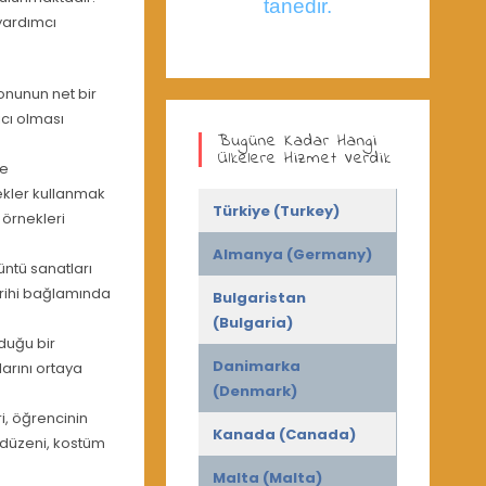
tanedir.
 yardımcı
konunun net bir
ıcı olması
Bugüne Kadar Hangi
Ülkelere Hizmet Verdik
ne
ekler kullanmak
Türkiye (Turkey)
m örnekleri
Almanya (Germany)
üntü sanatları
arihi bağlamında
Bulgaristan
(Bulgaria)
duğu bir
Danimarka
larını ortaya
(Denmark)
i, öğrencinin
Kanada (Canada)
a düzeni, kostüm
Malta (Malta)