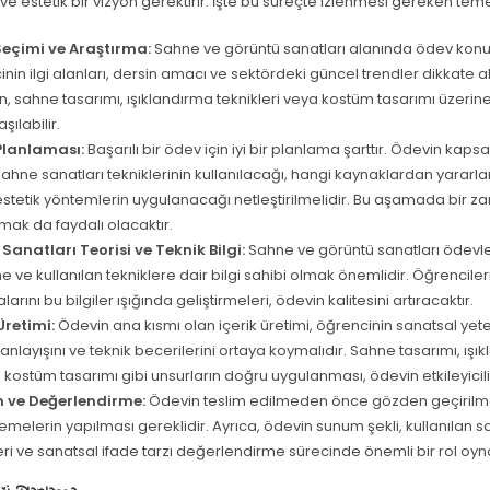
e estetik bir vizyon gerektirir. İşte bu süreçte izlenmesi gereken tem
eçimi ve Araştırma:
Sahne ve görüntü sanatları alanında ödev kon
nin ilgi alanları, dersin amacı ve sektördeki güncel trendler dikkate al
, sahne tasarımı, ışıklandırma teknikleri veya kostüm tasarımı üzerin
şılabilir.
Planlaması:
Başarılı bir ödev için iyi bir planlama şarttır. Ödevin kaps
ahne sanatları tekniklerinin kullanılacağı, hangi kaynaklardan yararla
estetik yöntemlerin uygulanacağı netleştirilmelidir. Bu aşamada bir z
mak da faydalı olacaktır.
Sanatları Teorisi ve Teknik Bilgi:
Sahne ve görüntü sanatları ödevl
ne ve kullanılan tekniklere dair bilgi sahibi olmak önemlidir. Öğrencile
larını bu bilgiler ışığında geliştirmeleri, ödevin kalitesini artıracaktır.
Üretimi:
Ödevin ana kısmı olan içerik üretimi, öğrencinin sanatsal yete
 anlayışını ve teknik becerilerini ortaya koymalıdır. Sahne tasarımı, ışı
 kostüm tasarımı gibi unsurların doğru uygulanması, ödevin etkileyiciliği
 ve Değerlendirme:
Ödevin teslim edilmeden önce gözden geçirilme
melerin yapılması gereklidir. Ayrıca, ödevin sunum şekli, kullanılan s
eri ve sanatsal ifade tarzı değerlendirme sürecinde önemli bir rol oyn