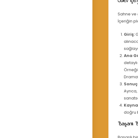
Ödev İçeri
Sahne ve g
İçeriğin p
Giriş:
G
alınaca
sağlay
Ana G
detaylı
Örneğin
Dramatik
Sonuç
Ayrıca,
sanatsa
Kayna
doğru b
Başarılı B
Başarılı b