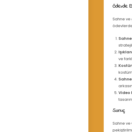
Ödevde Ele
Sahne ve g
ödevlerde
Sahne
stratej
Işıkla
ve fark
Kostü
kostüm 
Sahne 
arkasın
Video 
tasarım
Sonuç
Sahne ve G
pekiştiril