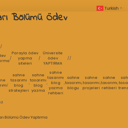
Turkish
▼
arı Bölümü Ödev
Parayla ödev
Üniversite
dev
/
yapma
/
ödev
tırma
siteleri
YAPTIRMA
sahne
sahne
sahne
tasarımı
sahne
sahne
sahne
sa
hne
tasarımı
tasarımı
,
,
,
blog
,
tasarımı
,
tasarımı
,
tasarımı
,
tasa
rımı
blog
blog
yazma
blogu
projeleri
rehberi
tren
stratejileri
yazma
rehberi
ad
arı Bölümü Ödev Yaptırma