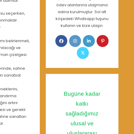
el adımlar:
ödev alanlarına ulaşmanız
adına kurulmuştur. Sol alt
usu seçerken,
köşedeki Whatsapp tuşunu
ınmalıdır.
kullanın ve bize ulaşın.
e
Opens
Opens
Opens
Opens
amı belirlenmeli,
in
in
in
in
nılacağı ve
Opens
a
a
a
a
aman çizelgesi
in
new
new
new
new
a
tab
tab
tab
tab
erinde, sahne
new
rin sanatsal
tab
neklerini,
Bugüne kadar
klandırma
ni artırır.
katkı
si ve gerekli
sağladığımız
ahne sanatları
ulusal ve
ar.
uluslararası