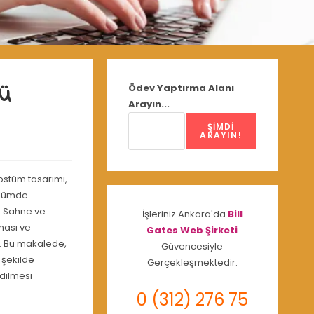
ü
Ödev Yaptırma Alanı
Arayın...
ŞIMDI
ARAYIN!
ostüm tasarımı,
bölümde
r. Sahne ve
İşleriniz Ankara'da
Bill
ması ve
Gates Web Şirketi
r. Bu makalede,
Güvencesiyle
 şekilde
Gerçekleşmektedir.
edilmesi
0 (312) 276 75