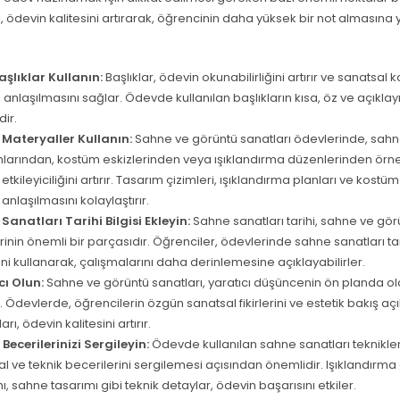
ı, ödevin kalitesini artırarak, öğrencinin daha yüksek bir not almasına
Başlıklar Kullanın:
Başlıklar, ödevin okunabilirliğini artırır ve sanatsal 
 anlaşılmasını sağlar. Ödevde kullanılan başlıkların kısa, öz ve açıklay
ir.
 Materyaller Kullanın:
Sahne ve görüntü sanatları ödevlerinde, sah
mlarından, kostüm eskizlerinden veya ışıklandırma düzenlerinden örn
etkileyiciliğini artırır. Tasarım çizimleri, ışıklandırma planları ve kostü
anlaşılmasını kolaylaştırır.
Sanatları Tarihi Bilgisi Ekleyin:
Sahne sanatları tarihi, sahne ve gör
inin önemli bir parçasıdır. Öğrenciler, ödevlerinde sahne sanatları t
rini kullanarak, çalışmalarını daha derinlemesine açıklayabilirler.
cı Olun:
Sahne ve görüntü sanatları, yaratıcı düşüncenin ön planda ol
. Ödevlerde, öğrencilerin özgün sanatsal fikirlerini ve estetik bakış açı
rı, ödevin kalitesini artırır.
Becerilerinizi Sergileyin:
Ödevde kullanılan sahne sanatları teknikler
l ve teknik becerilerini sergilemesi açısından önemlidir. Işıklandırm
ı, sahne tasarımı gibi teknik detaylar, ödevin başarısını etkiler.