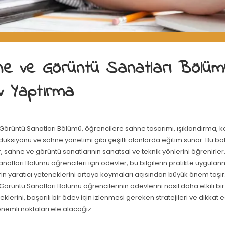
e ve Görüntü Sanatları Bölüm
 Yaptırma
örüntü Sanatları Bölümü, öğrencilere sahne tasarımı, ışıklandırma, k
düksiyonu ve sahne yönetimi gibi çeşitli alanlarda eğitim sunar. Bu 
, sahne ve görüntü sanatlarının sanatsal ve teknik yönlerini öğrenirle
natları Bölümü öğrencileri için ödevler, bu bilgilerin pratikte uygulan
in yaratıcı yeteneklerini ortaya koymaları açısından büyük önem taşı
örüntü Sanatları Bölümü öğrencilerinin ödevlerini nasıl daha etkili bir
klerini, başarılı bir ödev için izlenmesi gereken stratejileri ve dikkat 
nemli noktaları ele alacağız.