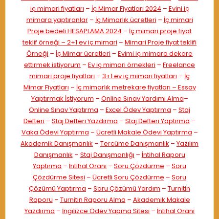
iç mimari fiyatları
–
İç Mimar Fiyatları 2024
–
Evini iç
mimara yaptıranlar
–
İç Mimarlık ücretleri
–
İç mimari
Proje bedeli HESAPLAMA 2024
–
İç mimari proje fiyat
teklif örneği –
2+1 ev iç mimari
–
Mimari Proje fiyat teklifi
Örneği
–
İç Mimar ücretleri
–
Evimi iç mimara dekore
ettirmek istiyorum
–
Ev iç mimari örnekleri
–
Freelance
mimari proje fiyatları
–
3+1 ev iç mimari fiyatları
–
İç
Mimar Fiyatları
–
İç mimarlık metrekare fiyatları –
Essay
Yaptırmak İstiyorum
–
Online Sınav Yardımı Alma
–
Online Sınav Yaptırma
–
Excel Ödev Yaptırma
–
Staj
Defteri
–
Staj Defteri Yazdırma
–
Staj Defteri Yaptırma
–
Vaka Ödevi Yaptırma
–
Ücretli Makale Ödevi Yaptırma
–
Akademik Danışmanlık
–
Tercüme Danışmanlık
–
Yazılım
Danışmanlık
–
Staj Danışmanlığı
–
İntihal Raporu
Yaptırma
–
İntihal Oranı
–
Soru Çözdürme
–
Soru
Çözdürme Sitesi
–
Ücretli Soru Çözdürme
–
Soru
Çözümü Yaptırma
–
Soru Çözümü Yardım
–
Turnitin
Raporu
–
Turnitin Raporu Alma
–
Akademik Makale
Yazdırma
–
İngilizce Ödev Yapma Sitesi
–
İntihal Oranı