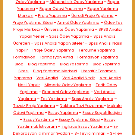
Ödev Yaptırma
–
Mühendislik Ödev Yaptırma
–
Rapor
Yaptırma
–
Rapor Ödevi Yaptırma
–
Rapor Yaptırma
Merkezi
–
Proje Yaptırma
–
Ücretli Proje Yaptırma
–
Proje Yaptırma Sitesi
–
Armut Ödev Yaptırma
–
Ödev Tez
Proje Merkezi
–
Üniversite Ödev Yaptırma
–
SPSS Analizi
Yapan Yerler
–
Spss Ödev Yaptırma
–
Spss Analiz
Ücretleri
–
Spss Analizi Yapan Siteler
–
Spss Analizi Nasıl
Yapılır
–
Proje Ödevi Yaptırma
–
Tercüme Yaptırma
–
Formasyon
–
Formasyon Alma
–
Formasyon Yaptırma
–
Blog
–
Blog Yaptırma
–
Blog Yazdırma
–
Blog Yaptırma
Sitesi
–
Blog Yaptırma Merkezi
–
Literatür Taraması
Yaptırma
–
Veri Analizi
–
Veri Analizi Nedir
–
Veri Analizi
Nasıl Yapılır
–
Mimarlık Ödev Yaptırma
–
Tarih Ödev
Yaptırma
–
Ekonomi Ödev Yaptırma
–
Veri Analizi
Yaptırma
–
Tez Yazdırma
–
Spss Analizi Yaptırma
–
Tezsiz Proje Yaptırma
–
Doktora Tezi Yazdırma
–
Makale
Ödevi Yaptırma
–
Essay Yaptırma
–
Essay Sepeti İletişim
–
Essay Yazdırma
–
Essay Yaptırma Sitesi
–
Essay
Yazdırmak İstiyorum
–
İngilizce Essay Yazdırma
–
Ev
Dekorasyon iç mimar fiyatları
–
3+1 ev iç mimari
–
3+1 ev