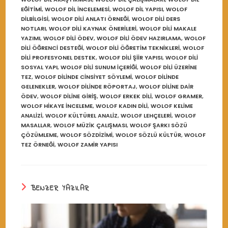
EĞITIMI
,
WOLOF DIL INCELEMESI
,
WOLOF DIL YAPISI
,
WOLOF
DILBILGISI
,
WOLOF DILI ANLATI ÖRNEĞI
,
WOLOF DILI DERS
NOTLARI
,
WOLOF DILI KAYNAK ÖNERILERI
,
WOLOF DILI MAKALE
YAZIMI
,
WOLOF DILI ÖDEV
,
WOLOF DILI ÖDEV HAZIRLAMA
,
WOLOF
DILI ÖĞRENCI DESTEĞI
,
WOLOF DILI ÖĞRETIM TEKNIKLERI
,
WOLOF
DILI PROFESYONEL DESTEK
,
WOLOF DILI ŞIIR YAPISI
,
WOLOF DILI
SOSYAL YAPI
,
WOLOF DILI SUNUM IÇERIĞI
,
WOLOF DILI ÜZERINE
TEZ
,
WOLOF DILINDE CINSIYET SÖYLEMI
,
WOLOF DILINDE
GELENEKLER
,
WOLOF DILINDE RÖPORTAJ
,
WOLOF DILINE DAIR
ÖDEV
,
WOLOF DILINE GIRIŞ
,
WOLOF ERKEK DILI
,
WOLOF GRAMER
,
WOLOF HIKAYE INCELEME
,
WOLOF KADIN DILI
,
WOLOF KELIME
ANALIZI
,
WOLOF KÜLTÜREL ANALIZ
,
WOLOF LEHÇELERI
,
WOLOF
MASALLAR
,
WOLOF MÜZIK ÇALIŞMASI
,
WOLOF ŞARKI SÖZÜ
ÇÖZÜMLEME
,
WOLOF SÖZDIZIMI
,
WOLOF SÖZLÜ KÜLTÜR
,
WOLOF
TEZ ÖRNEĞI
,
WOLOF ZAMIR YAPISI
BENZER YAZILAR