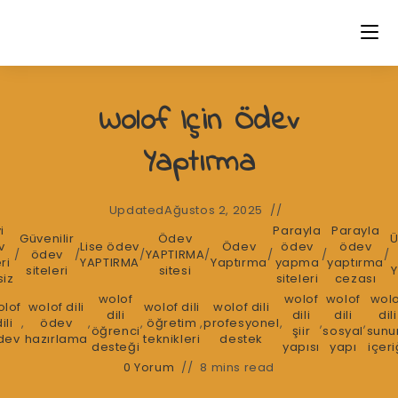
Skip
to
content
Wolof Için Ödev
Yaptırma
Updated
Ağustos 2, 2025
i
Parayla
Parayla
Güvenilir
Ödev
Ü
v
Lise ödev
Ödev
ödev
ödev
/
ödev
/
/
YAPTIRMA
/
/
/
/
ri
YAPTIRMA
Yaptırma
yapma
yaptırma
siteleri
sitesi
siz
siteleri
cezası
wolof
wolof
wolof
wolo
olof
wolof dili
wolof dili
wolof dili
dili
dili
dili
dili
ili
,
ödev
,
,
öğretim
,
profesyonel
,
,
,
öğrenci
şiir
sosyal
sun
dev
hazırlama
teknikleri
destek
desteği
yapısı
yapı
içeri
0 Yorum
8 mins read