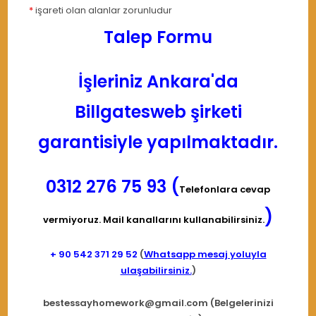
*
işareti olan alanlar zorunludur
Talep Formu
İşleriniz Ankara'da
Billgatesweb şirketi
garantisiyle yapılmaktadır.
0312 276 75 93 (
Telefonlara cevap
)
vermiyoruz. Mail kanallarını kullanabilirsiniz.
+ 90
542 371 29 52
(
Whatsapp mesaj yoluyla
ulaşabilirsiniz.
)
bestessayhomework@gmail.com
(Belgelerinizi