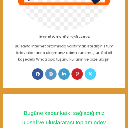
ÜCRETLI ÖDEV YAPTIRMA SITESI
Bu sayfa internet ortamında yaptırmak istediğiniz tüm
ödev alanlarına ulaşmanız adına kurulmuştur. Sol alt
köşedeki Whatsapp tuşunu kullanın ve bize ulaşın.
Opens
Opens
Opens
Opens
Opens
in
in
in
in
in
a
a
a
a
a
new
new
new
new
new
tab
tab
tab
tab
tab
Bugüne kadar katkı sağladığımız
ulusal ve uluslararası toplam ödev