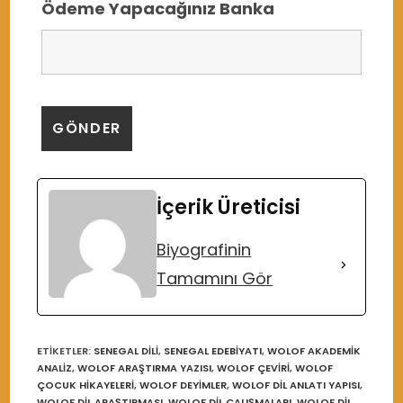
Ödeme Yapacağınız Banka
İçerik Üreticisi
Biyografinin
Tamamını Gör
ETIKETLER
:
SENEGAL DILI
,
SENEGAL EDEBIYATI
,
WOLOF AKADEMIK
ANALIZ
,
WOLOF ARAŞTIRMA YAZISI
,
WOLOF ÇEVIRI
,
WOLOF
ÇOCUK HIKAYELERI
,
WOLOF DEYIMLER
,
WOLOF DIL ANLATI YAPISI
,
WOLOF DIL ARAŞTIRMASI
,
WOLOF DIL ÇALIŞMALARI
,
WOLOF DIL