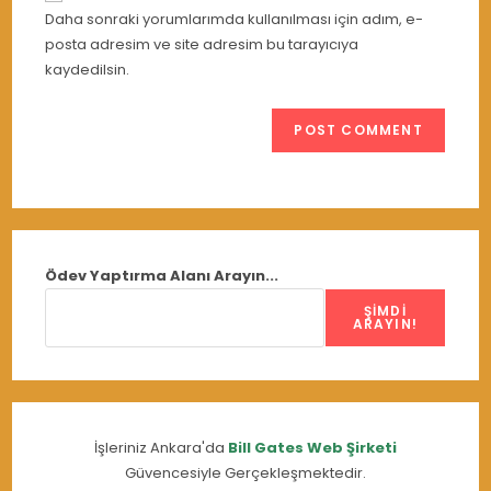
URL
Daha sonraki yorumlarımda kullanılması için adım, e-
(optional)
posta adresim ve site adresim bu tarayıcıya
kaydedilsin.
Ödev Yaptırma Alanı Arayın...
ŞIMDI
ARAYIN!
İşleriniz Ankara'da
Bill Gates Web Şirketi
Güvencesiyle Gerçekleşmektedir.